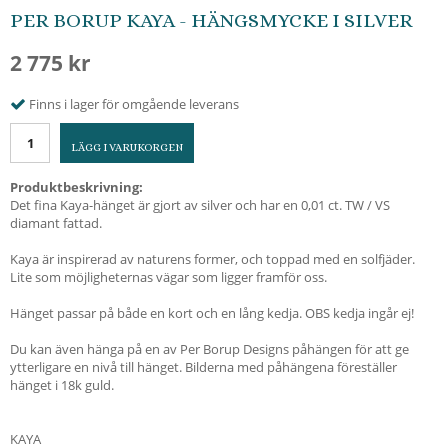
PER BORUP KAYA - HÄNGSMYCKE I SILVER
2 775 kr
Finns i lager för omgående leverans
LÄGG I VARUKORGEN
Produktbeskrivning:
Det fina Kaya-hänget är gjort av silver och har en 0,01 ct. TW / VS
diamant fattad.
Kaya är inspirerad av naturens former, och toppad med en solfjäder.
Lite som möjligheternas vägar som ligger framför oss.
Hänget passar på både en kort och en lång kedja. OBS kedja ingår ej!
Du kan även hänga på en av Per Borup Designs påhängen för att ge
ytterligare en nivå till hänget. Bilderna med påhängena föreställer
hänget i 18k guld.
KAYA