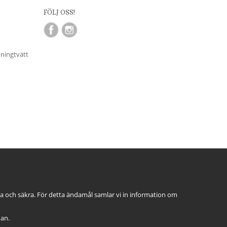
FÖLJ OSS!
nningtvätt
ga och säkra. För detta ändamål samlar vi in information om
dan.