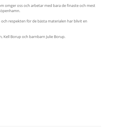
t som omger oss och arbetar med bara de finaste och mest
i Köpenhamn.
och respekten för de bästa materialen har blivit en
, Kell Borup och barnbarn Julie Borup.