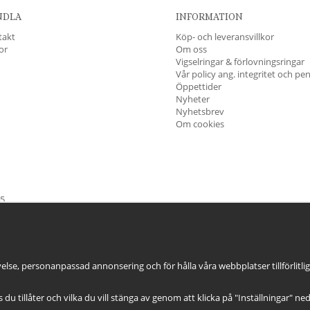
NDLA
INFORMATION
takt
Köp- och leveransvillkor
kor
Om oss
Vigselringar & förlovningsringar
Vår policy ang. integritet och pe
Öppettider
Nyheter
Nyhetsbrev
Om cookies
45
öndag & Helgdagar
STÄNGT
else, personanpassad annonsering och för hålla våra webbplatser tillförlitli
es du tillåter och vilka du vill stänga av genom att klicka på "Inställningar" ne