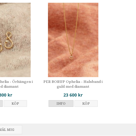
elia - Örhängen i
PER BORUP Ophelia - Halsband i
ed diamant
guld med diamant
800 kr
23 600 kr
KÖP
INFO
KÖP
MÄL MIG