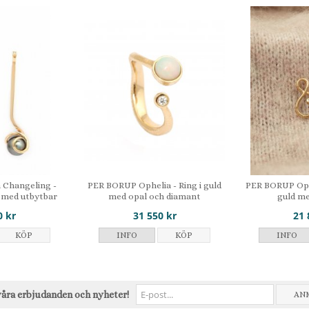
Changeling -
PER BORUP Ophelia - Ring i guld
PER BORUP Oph
 med utbytbar
med opal och diamant
guld m
a
0 kr
31 550 kr
21 
KÖP
INFO
KÖP
INFO
våra erbjudanden och nyheter!
AN