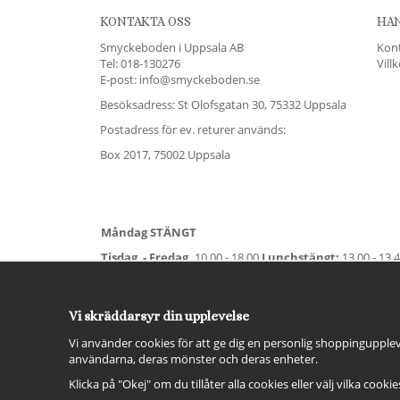
KONTAKTA OSS
HA
Smyckeboden i Uppsala AB
Kon
Tel:
018-130276
Vill
E-post: info@smyckeboden.se
Besöksadress: St Olofsgatan 30, 75332 Uppsala
Postadress för ev. returer används:
Box 2017, 75002 Uppsala
Måndag STÄNGT
Tisdag - Fredag,
10.00 - 18.00
Lunchstängt:
13.00 - 13.
Lördag
11.00 - 15.00
Vardag före helgdag
10.00-17.00
S
För avvikande öppettider:
Titta här
.
Vi skräddarsyr din upplevelse
Vi använder cookies för att ge dig en personlig shoppingupplev
användarna, deras mönster och deras enheter.
Klicka på "Okej" om du tillåter alla cookies eller välj vilka cooki