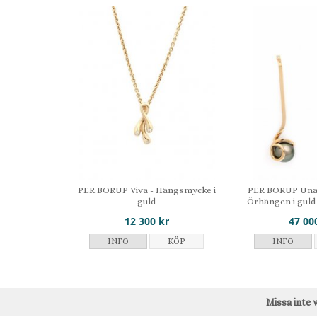
PER BORUP Viva - Hängsmycke i
PER BORUP Una 
guld
Örhängen i guld
kul
12 300 kr
47 00
INFO
KÖP
INFO
Missa inte 