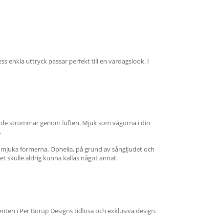
ss enkla uttryck passar perfekt till en vardagslook. I
r de strömmar genom luften. Mjuk som vågorna i din
.
juka formerna. Ophelia, på grund av sångljudet och
t skulle aldrig kunna kallas något annat.
menten i Per Borup Designs tidlösa och exklusiva design.