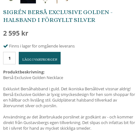
SIGRÉN BERSÅ EXCLUSIVE GOLDEN -
HALSBAND I FÖRGYLLT SILVER
2 595 kr
Finns i lager för omgående leverans
LÄGG I VARUKORGEN
Produktbeskrivning:
Berså Exclusive Golden Necklace
Exklusivt Bersåhalsband i guld. Det ikoniska Bersålövet vissnar aldrig!
Berså Exclusive Golden är lyxig smyckesdesign för hen som shoppar för
en hållbar och livslång stil. Guldpläterat halsband tillverkad av
återvunnet silver och porslin.
Användning av det återbrukade porslinet är godkänt av - och kommer
direkt från Gustavsbergs egen tillverkning. Det slipas och infattas bit för
bit i silvret för hand av mycket skickliga smeder.