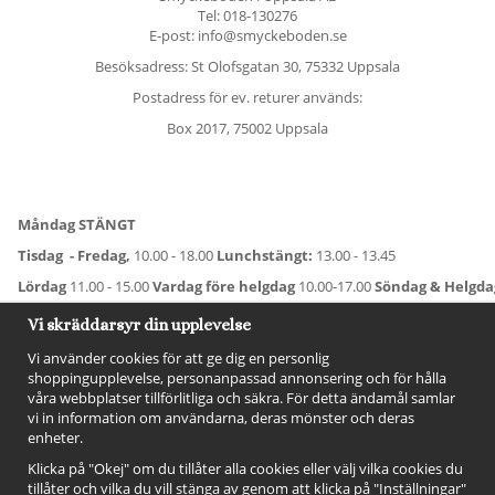
Tel:
018-130276
E-post: info@smyckeboden.se
Besöksadress: St Olofsgatan 30, 75332 Uppsala
Postadress för ev. returer används:
Box 2017, 75002 Uppsala
Måndag STÄNGT
Tisdag - Fredag,
10.00 - 18.00
Lunchstängt:
13.00 - 13.45
Lördag
11.00 - 15.00
Vardag före helgdag
10.00-17.00
Söndag & Helgd
För avvikande öppettider:
Titta här
.
Vi skräddarsyr din upplevelse
Vi använder cookies för att ge dig en personlig
shoppingupplevelse, personanpassad annonsering och för hålla
våra webbplatser tillförlitliga och säkra. För detta ändamål samlar
vi in information om användarna, deras mönster och deras
enheter.
Klicka på "Okej" om du tillåter alla cookies eller välj vilka cookies du
tillåter och vilka du vill stänga av genom att klicka på "Inställningar"