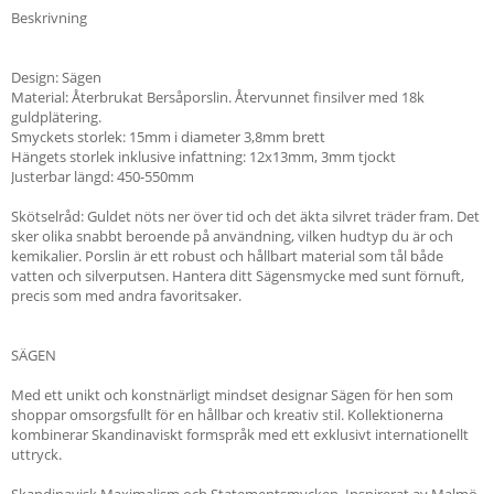
Beskrivning
Design: Sägen
Material: Återbrukat Bersåporslin. Återvunnet finsilver med 18k
guldplätering.
Smyckets storlek: 15mm i diameter 3,8mm brett
Hängets storlek inklusive infattning: 12x13mm, 3mm tjockt
Justerbar längd: 450-550mm
Skötselråd: Guldet nöts ner över tid och det äkta silvret träder fram. Det
sker olika snabbt beroende på användning, vilken hudtyp du är och
kemikalier. Porslin är ett robust och hållbart material som tål både
vatten och silverputsen. Hantera ditt Sägensmycke med sunt förnuft,
precis som med andra favoritsaker.
SÄGEN
Med ett unikt och konstnärligt mindset designar Sägen för hen som
shoppar omsorgsfullt för en hållbar och kreativ stil. Kollektionerna
kombinerar Skandinaviskt formspråk med ett exklusivt internationellt
uttryck.
Skandinavisk Maximalism och Statementsmycken. Inspirerat av Malmö