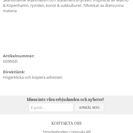
& Köpenhamn, rymden, konst & subkulturer. Tillverkat av återvunna
materia
Artikelnummer:
GS9NSD
Direktlänk:
Högerklicka och kopiera adressen
Missa inte våra erbjudanden och nyheter!
ANMÄL MIG
KONTAKTA OSS
Smyckeboden i Uppsala AB