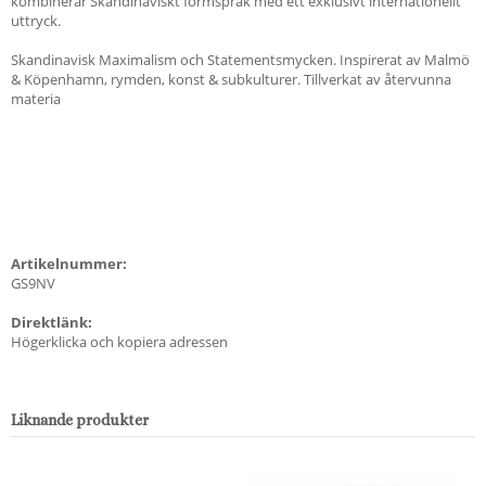
kombinerar Skandinaviskt formspråk med ett exklusivt internationellt
uttryck.
Skandinavisk Maximalism och Statementsmycken. Inspirerat av Malmö
& Köpenhamn, rymden, konst & subkulturer. Tillverkat av återvunna
materia
Artikelnummer:
GS9NV
Direktlänk:
Högerklicka och kopiera adressen
Liknande produkter