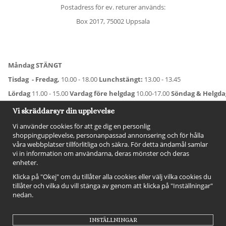
Postadress för ev. returer används:
Box 2017, 75002 Uppsala
Måndag STÄNGT
Tisdag - Fredag,
10.00 - 18.00
Lunchstängt:
13.00 - 13.45
Lördag
11.00 - 15.00
Vardag före helgdag
10.00-17.00
Söndag & Helgd
För avvikande öppettider:
Titta här
.
Vi skräddarsyr din upplevelse
Vi använder cookies för att ge dig en personlig
shoppingupplevelse, personanpassad annonsering och för hålla
våra webbplatser tillförlitliga och säkra. För detta ändamål samlar
vi in information om användarna, deras mönster och deras
enheter.
Klicka på "Okej" om du tillåter alla cookies eller välj vilka cookies du
tillåter och vilka du vill stänga av genom att klicka på "Inställningar"
nedan.
FÖLJ OSS!
INSTÄLLNINGAR