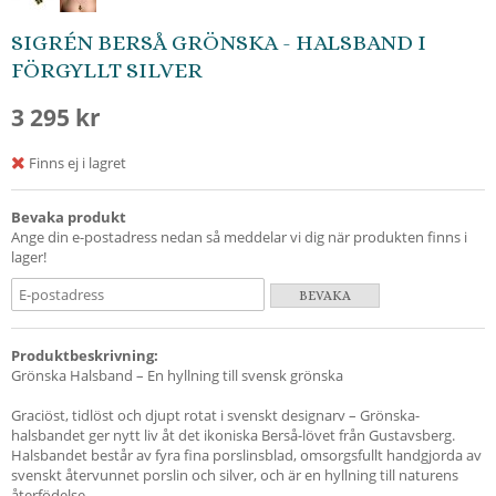
SIGRÉN BERSÅ GRÖNSKA - HALSBAND I
FÖRGYLLT SILVER
3 295 kr
Finns ej i lagret
Bevaka produkt
Ange din e-postadress nedan så meddelar vi dig när produkten finns i
lager!
BEVAKA
Produktbeskrivning:
Grönska Halsband – En hyllning till svensk grönska
Graciöst, tidlöst och djupt rotat i svenskt designarv – Grönska-
halsbandet ger nytt liv åt det ikoniska Berså-lövet från Gustavsberg.
Halsbandet består av fyra fina porslinsblad, omsorgsfullt handgjorda av
svenskt återvunnet porslin och silver, och är en hyllning till naturens
återfödelse.