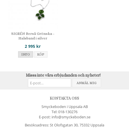
SIGRÉN Berså Grönska -
Halsband i silver
2 995 kr
INFO
KÖP
Missa inte våra erbjudanden och nyheter!
ANMÄL MIG
KONTAKTA OSS
Smyckeboden i Uppsala AB
Tel:
018-130276
E-post: info@smyckeboden.se
Besöksadress: St Olofsgatan 30, 75332 Uppsala