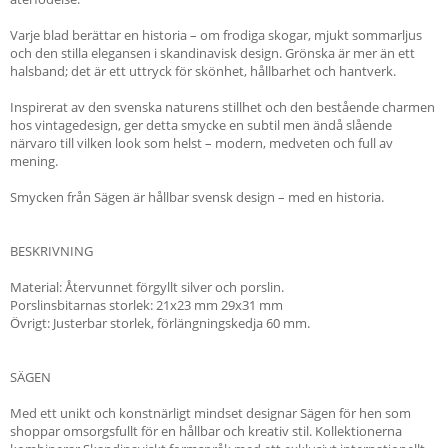
Varje blad berättar en historia – om frodiga skogar, mjukt sommarljus
och den stilla elegansen i skandinavisk design. Grönska är mer än ett
halsband; det är ett uttryck för skönhet, hållbarhet och hantverk.
Inspirerat av den svenska naturens stillhet och den bestående charmen
hos vintagedesign, ger detta smycke en subtil men ändå slående
närvaro till vilken look som helst – modern, medveten och full av
mening.
Smycken från Sägen är hållbar svensk design – med en historia.
BESKRIVNING
Material: Återvunnet förgyllt silver och porslin.
Porslinsbitarnas storlek: 21x23 mm 29x31 mm
Övrigt: Justerbar storlek, förlängningskedja 60 mm.
SÄGEN
Med ett unikt och konstnärligt mindset designar Sägen för hen som
shoppar omsorgsfullt för en hållbar och kreativ stil. Kollektionerna