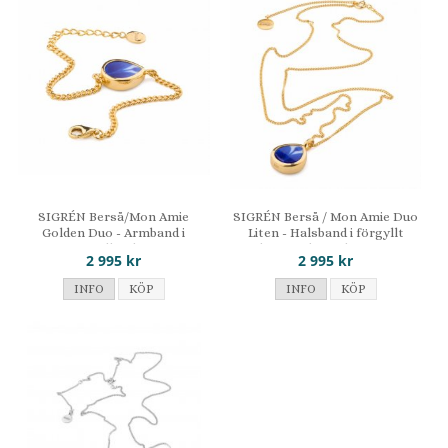
SIGRÉN Berså/Mon Amie
SIGRÉN Berså / Mon Amie Duo
Golden Duo - Armband i
Liten - Halsband i förgyllt
förgyllt silver
silver med porslinsmotiv
2 995 kr
2 995 kr
INFO
KÖP
INFO
KÖP