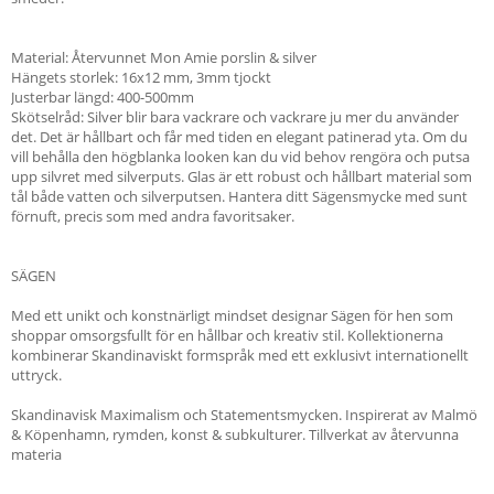
Material: Återvunnet Mon Amie porslin & silver
Hängets storlek: 16x12 mm, 3mm tjockt
Justerbar längd: 400-500mm
Skötselråd: Silver blir bara vackrare och vackrare ju mer du använder
det. Det är hållbart och får med tiden en elegant patinerad yta. Om du
vill behålla den högblanka looken kan du vid behov rengöra och putsa
upp silvret med silverputs. Glas är ett robust och hållbart material som
tål både vatten och silverputsen. Hantera ditt Sägensmycke med sunt
förnuft, precis som med andra favoritsaker.
SÄGEN
Med ett unikt och konstnärligt mindset designar Sägen för hen som
shoppar omsorgsfullt för en hållbar och kreativ stil. Kollektionerna
kombinerar Skandinaviskt formspråk med ett exklusivt internationellt
uttryck.
Skandinavisk Maximalism och Statementsmycken. Inspirerat av Malmö
& Köpenhamn, rymden, konst & subkulturer. Tillverkat av återvunna
materia