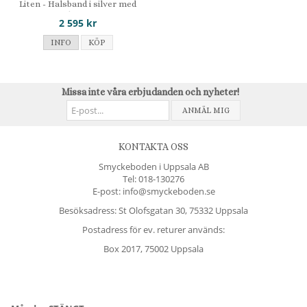
Liten - Halsband i silver med
porslinsmotiv
2 595 kr
INFO
KÖP
Missa inte våra erbjudanden och nyheter!
ANMÄL MIG
KONTAKTA OSS
Smyckeboden i Uppsala AB
Tel:
018-130276
E-post: info@smyckeboden.se
Besöksadress: St Olofsgatan 30, 75332 Uppsala
Postadress för ev. returer används:
Box 2017, 75002 Uppsala