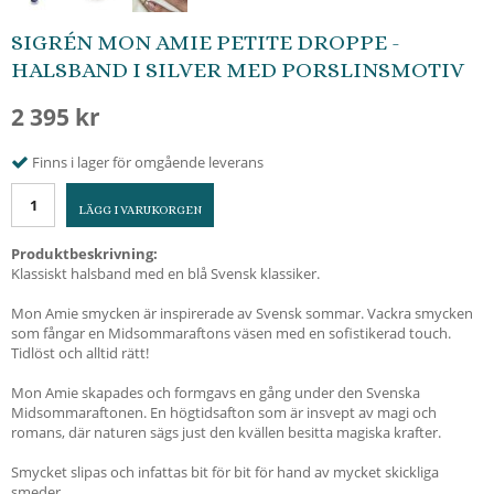
SIGRÉN MON AMIE PETITE DROPPE -
HALSBAND I SILVER MED PORSLINSMOTIV
2 395 kr
Finns i lager för omgående leverans
LÄGG I VARUKORGEN
Produktbeskrivning:
Klassiskt halsband med en blå Svensk klassiker.
Mon Amie smycken är inspirerade av Svensk sommar. Vackra smycken
som fångar en Midsommaraftons väsen med en sofistikerad touch.
Tidlöst och alltid rätt!
Mon Amie skapades och formgavs en gång under den Svenska
Midsommaraftonen. En högtidsafton som är insvept av magi och
romans, där naturen sägs just den kvällen besitta magiska krafter.
Smycket slipas och infattas bit för bit för hand av mycket skickliga
smeder.