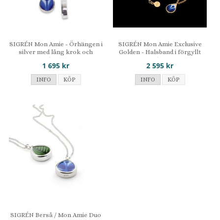
SIGRÉN Mon Amie - Örhängen i
SIGRÉN Mon Amie Exclusive
silver med lång krok och
Golden - Halsband i förgyllt
porslinsmotiv
silver
1 695 kr
2 595 kr
INFO
KÖP
INFO
KÖP
SIGRÉN Berså / Mon Amie Duo