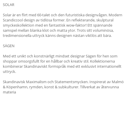
SOLAR
Solar är en flirt med 60-talet och den futuristiska designvågen. Modern
Scandiccool design av tidlösa former. En reflekterande, skulptural
smyckeskollektion med en fantastisk wow-faktor! Ett spännande
samspel mellan blanka klot och matta ytor. Trots sitt voluminösa,
tredimensionella uttryck känns designen nästan viktlös att bära.
SÄGEN
Med ett unikt och konstnärligt mindset designar Sägen för hen som
shoppar omsorgsfullt för en hållbar och kreativ stil. Kollektionerna
kombinerar Skandinaviskt formspråk med ett exklusivt internationellt
uttryck.
Skandinavisk Maximalism och Statementsmycken. Inspirerat av Malmö
& Köpenhamn, rymden, konst & subkulturer. Tillverkat av återvunna
materia