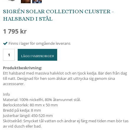
SIGRÉN SOLAR COLLECTION CLUSTER -
HALSBAND I STÅL
1 795 kr
Finns i lager för omgående leverans
LÄGG I VARUKORGEN
Produktbeskrivning:
Ett halsband med massiva halvklot och en tjock kedja. Bär den från dag
till natt. Designad för hen som älskar att uttrycka sig genom sina
accessoarer.
Info
Material: 100% nickelfri, 80% återvunnet stål.
Berlockstorlek: 80 mm x 50 mm
Bredd på kedja: 8 mm
Justerbar längd: 450-520 mm
Skötselråd: Smycket tål vatten och ändrar ej färg med tiden men bör tas
av vid dusch eller bad.