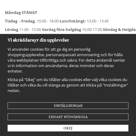
Måndag STÄNGT
Tisdag - Fredag,
10.00 - 18.00
Lunchstängt:
13.00 - 13.45
Lördag
11.00 - 15.00
Vardag före helgdag
10.00-17.00
Söndag & Helgd
För avvikande öppettider:
Titta här
.
Vi skräddarsyr din upplevelse
Vi använder cookies för att ge dig en personlig
shoppingupplevelse, personanpassad annonsering och för hålla
våra webbplatser tillförlitliga och säkra. För detta ändamål samlar
vi in information om användarna, deras mönster och deras
enheter.
Klicka på "Okej" om du tillåter alla cookies eller välj vilka cookies du
tillåter och vilka du vill stänga av genom att klicka på "Inställningar"
nedan.
FÖLJ OSS!
INSTÄLLNINGAR
ENDAST NÖDVÄNDIGA
OKEJ
Drift & produktion:
Wikinggruppen