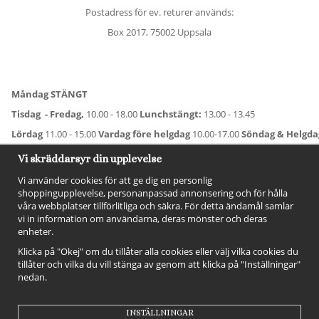
Postadress för ev. returer används:
Box 2017, 75002 Uppsala
Måndag STÄNGT
Tisdag - Fredag,
10.00 - 18.00
Lunchstängt:
13.00 - 13.45
Lördag
11.00 - 15.00
Vardag före helgdag
10.00-17.00
Söndag & Helgd
För avvikande öppettider:
Titta här
.
Vi skräddarsyr din upplevelse
Vi använder cookies för att ge dig en personlig
shoppingupplevelse, personanpassad annonsering och för hålla
våra webbplatser tillförlitliga och säkra. För detta ändamål samlar
vi in information om användarna, deras mönster och deras
enheter.
Klicka på "Okej" om du tillåter alla cookies eller välj vilka cookies du
tillåter och vilka du vill stänga av genom att klicka på "Inställningar"
nedan.
FÖLJ OSS!
INSTÄLLNINGAR