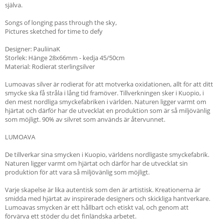
själva.
Songs of longing pass through the sky,
Pictures sketched for time to defy
Designer: PauliinaK
Storlek: Hänge 28x66mm - kedja 45/50cm
Material: Rodierat sterlingsilver
Lumoavas silver är rodierat för att motverka oxidationen, allt för att ditt
smycke ska få stråla i lång tid framöver. Tillverkningen sker i Kuopio, i
den mest nordliga smyckefabriken i världen. Naturen ligger varmt om
hjärtat och därför har de utvecklat en produktion som är så miljövänlig
som möjligt. 90% av silvret som används är återvunnet.
LUMOAVA
De tillverkar sina smycken i Kuopio, världens nordligaste smyckefabrik.
Naturen ligger varmt om hjärtat och därför har de utvecklat sin
produktion för att vara så miljövänlig som möjligt.
Varje skapelse är lika autentisk som den är artistisk. Kreationerna är
smidda med hjärtat av inspirerade designers och skickliga hantverkare.
Lumoavas smycken är ett hållbart och etiskt val, och genom att
förvärva ett stöder du det finländska arbetet.