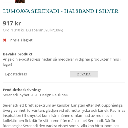
LUMOAVA SERENADI - HALSBAND I SILVER
917 kr
Ord.
1 310 kr
. Du sparar
393 kr
(
30
%)
Finns ej i lagret
Bevaka produkt
Ange din e-postadress nedan så meddelar vi dig när produkten finns i
lager!
BEVAKA
Produktbeskrivning:
Serenadi, nyhet 2020. Design PauliinaK.
Serenadi, ett brett spektrum av känslor. Längtan efter det ouppnåeliga,
övergivenhet, förväntan, glädjen vid ett möte, lycka och kärlek. Pauliinas
inspiration till smycket kom från månen omfamnad av moln och
kollektionen fick därför sitt namn från månskenet Serenadi. Därför
återspeglar Serenadi den vackra vishet som vi alla kan hitta inom oss