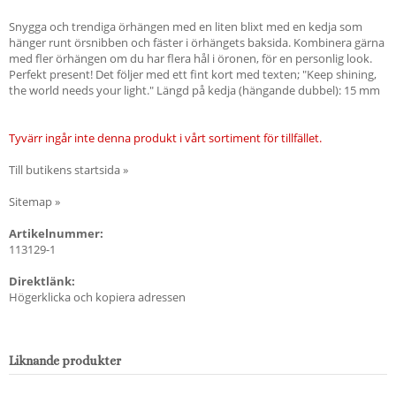
Snygga och trendiga örhängen med en liten blixt med en kedja som
hänger runt örsnibben och fäster i örhängets baksida. Kombinera gärna
med fler örhängen om du har flera hål i öronen, för en personlig look.
Perfekt present! Det följer med ett fint kort med texten; "Keep shining,
the world needs your light." Längd på kedja (hängande dubbel): 15 mm
Tyvärr ingår inte denna produkt i vårt sortiment för tillfället.
Till butikens startsida »
Sitemap »
Artikelnummer:
113129-1
Direktlänk:
Högerklicka och kopiera adressen
Liknande produkter