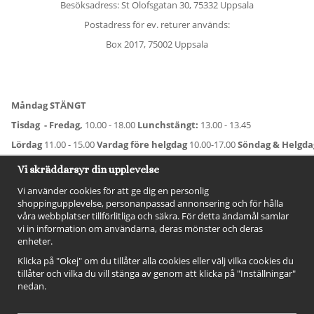
Besöksadress: St Olofsgatan 30, 75332 Uppsala
Postadress för ev. returer används:
Box 2017, 75002 Uppsala
Måndag STÄNGT
Tisdag - Fredag,
10.00 - 18.00
Lunchstängt:
13.00 - 13.45
Lördag
11.00 - 15.00
Vardag före helgdag
10.00-17.00
Söndag & Helgd
För avvikande öppettider:
Titta här
.
Vi skräddarsyr din upplevelse
Vi använder cookies för att ge dig en personlig
shoppingupplevelse, personanpassad annonsering och för hålla
våra webbplatser tillförlitliga och säkra. För detta ändamål samlar
vi in information om användarna, deras mönster och deras
enheter.
Klicka på "Okej" om du tillåter alla cookies eller välj vilka cookies du
tillåter och vilka du vill stänga av genom att klicka på "Inställningar"
nedan.
FÖLJ OSS!