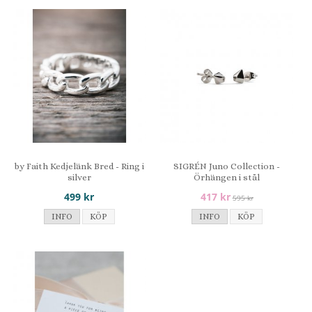
by Faith Kedjelänk Bred - Ring i
SIGRÉN Juno Collection -
silver
Örhängen i stål
499 kr
417 kr
595 kr
INFO
KÖP
INFO
KÖP