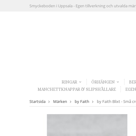
Smyckeboden i Uppsala -
Egen tillverkning och utvalda mä
RINGAR
ÖRHÄNGEN
BE
MANCHETTKNAPPAR & SLIPSHÅLLARE
EGEN
Startsida
Märken
by Faith
by Faith Blixt - Små cre