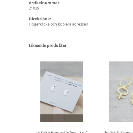
Artikelnummer:
21039
Direktlänk:
Högerklicka och kopiera adressen
Liknande produkter
by Faith Hamrad Måne - Små
by Faith Kvinn