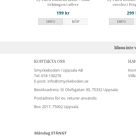
örhängen i silver
creoler i förg
199 kr
299 
INFO
KÖP
INFO
Missa inte 
KONTAKTA OSS
HA
Smyckeboden i Uppsala AB
Kon
Tel:
018-130276
Vill
E-post: info@smyckeboden.se
Besöksadress: St Olofsgatan 30, 75332 Uppsala
Postadress för ev. returer används:
Box 2017, 75002 Uppsala
Måndag STÄNGT