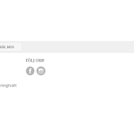
MÄL MIG
FÖLJ OSS!
nningtvätt