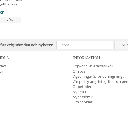
yllt silver
kr
KÖP
våra erbjudanden och nyheter!
AN
NDLA
INFORMATION
takt
Köp- och leveransvillkor
kor
Om oss
Vigselringar & förlovningsringar
Vår policy ang. integritet och pe
Öppettider
Nyheter
Nyhetsbrev
Om cookies