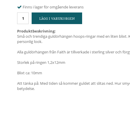
Finns i lager för omgående leverans
LÄGG I VARUKORGEN
Produktbeskrivning:
Små och trendiga guldörhängen hoops-ringar med en liten blixt. 
personlig look.
Alla guldörhängen från Faith är tillverkade i sterling silver och fö
Storlek på ringen 1,2x12mm
Blixt ca: 10mm
Att tänka på: Med tiden så kommer guldet att slitas ned. Hur smy
betydelse.