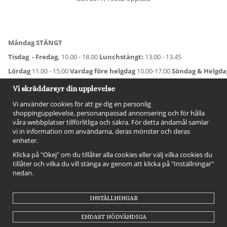
Måndag STÄNGT
Tisdag - Fredag,
10.00 - 18.00
Lunchstängt:
13.00 - 13.45
Lördag
11.00 - 15.00
Vardag före helgdag
10.00-17.00
Söndag & Helgd
För avvikande öppettider:
Titta här
.
Vi skräddarsyr din upplevelse
Vi använder cookies för att ge dig en personlig
shoppingupplevelse, personanpassad annonsering och för hålla
våra webbplatser tillförlitliga och säkra. För detta ändamål samlar
vi in information om användarna, deras mönster och deras
enheter.
Klicka på "Okej" om du tillåter alla cookies eller välj vilka cookies du
tillåter och vilka du vill stänga av genom att klicka på "Inställningar"
nedan.
FÖLJ OSS!
INSTÄLLNINGAR
ENDAST NÖDVÄNDIGA