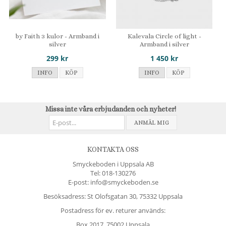
by Faith 3 kulor - Armband i
Kalevala Circle of light -
silver
Armband i silver
299 kr
1 450 kr
INFO
KÖP
INFO
KÖP
Missa inte våra erbjudanden och nyheter!
ANMÄL MIG
KONTAKTA OSS
Smyckeboden i Uppsala AB
Tel:
018-130276
E-post: info@smyckeboden.se
Besöksadress: St Olofsgatan 30, 75332 Uppsala
Postadress för ev. returer används:
Box 2017, 75002 Uppsala