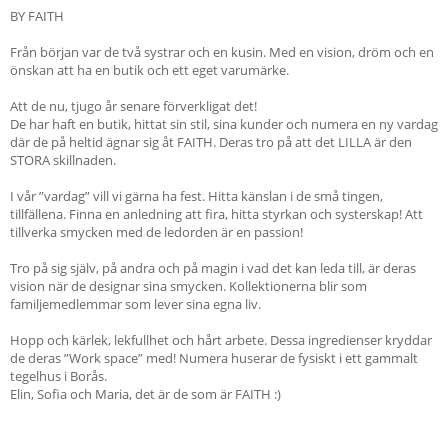
BY FAITH
Från början var de två systrar och en kusin. Med en vision, dröm och en
önskan att ha en butik och ett eget varumärke.
Att de nu, tjugo år senare förverkligat det!
De har haft en butik, hittat sin stil, sina kunder och numera en ny vardag
där de på heltid ägnar sig åt FAITH. Deras tro på att det LILLA är den
STORA skillnaden.
I vår ”vardag” vill vi gärna ha fest. Hitta känslan i de små tingen,
tillfällena. Finna en anledning att fira, hitta styrkan och systerskap! Att
tillverka smycken med de ledorden är en passion!
Tro på sig själv, på andra och på magin i vad det kan leda till, är deras
vision när de designar sina smycken. Kollektionerna blir som
familjemedlemmar som lever sina egna liv.
Hopp och kärlek, lekfullhet och hårt arbete. Dessa ingredienser kryddar
de deras ”Work space” med! Numera huserar de fysiskt i ett gammalt
tegelhus i Borås.
Elin, Sofia och Maria, det är de som är FAITH :)