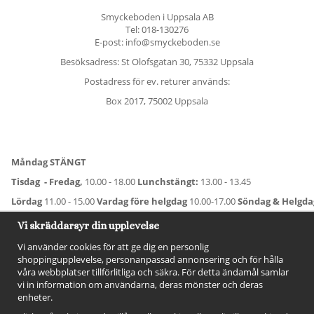
Smyckeboden i Uppsala AB
Tel:
018-130276
E-post: info@smyckeboden.se
Besöksadress: St Olofsgatan 30, 75332 Uppsala
Postadress för ev. returer används:
Box 2017, 75002 Uppsala
Måndag STÄNGT
Tisdag - Fredag,
10.00 - 18.00
Lunchstängt:
13.00 - 13.45
Lördag
11.00 - 15.00
Vardag före helgdag
10.00-17.00
Söndag & Helgd
För avvikande öppettider:
Titta här
.
Vi skräddarsyr din upplevelse
Vi använder cookies för att ge dig en personlig
shoppingupplevelse, personanpassad annonsering och för hålla
våra webbplatser tillförlitliga och säkra. För detta ändamål samlar
vi in information om användarna, deras mönster och deras
enheter.