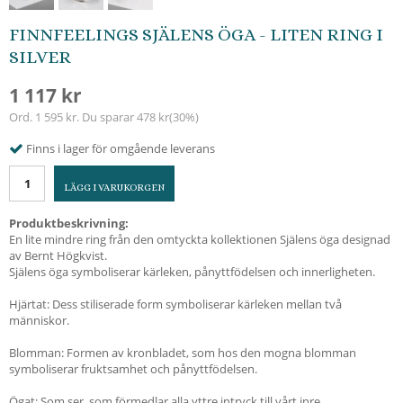
FINNFEELINGS SJÄLENS ÖGA - LITEN RING I
SILVER
1 117 kr
Ord.
1 595 kr
. Du sparar
478 kr
(
30
%)
Finns i lager för omgående leverans
LÄGG I VARUKORGEN
Produktbeskrivning:
En lite mindre ring från den omtyckta kollektionen Själens öga designad
av Bernt Högkvist.
Själens öga symboliserar kärleken, pånyttfödelsen och innerligheten.
Hjärtat: Dess stiliserade form symboliserar kärleken mellan två
människor.
Blomman: Formen av kronbladet, som hos den mogna blomman
symboliserar fruktsamhet och pånyttfödelsen.
Ögat: Som ser, som förmedlar alla yttre intryck till vårt inre.