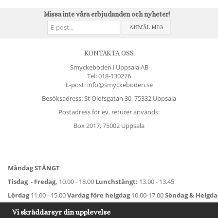
Missa inte våra erbjudanden och nyheter!
ANMÄL MIG
KONTAKTA OSS
Smyckeboden i Uppsala AB
Tel:
018-130276
E-post: info@smyckeboden.se
Besöksadress: St Olofsgatan 30, 75332 Uppsala
Postadress för ev. returer används:
Box 2017, 75002 Uppsala
Måndag STÄNGT
Tisdag - Fredag,
10.00 - 18.00
Lunchstängt:
13.00 - 13.45
Lördag
11.00 - 15.00
Vardag före helgdag
10.00-17.00
Söndag & Helgd
För avvikande öppettider:
Titta här
.
Vi skräddarsyr din upplevelse