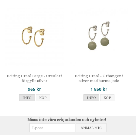
Heiring Creol Large - Creoler i
Heiring Creol - Örhängen i
förgyllt silver
silver med burma jade
965 kr
1 850 kr
INFO
KÖP
INFO
KÖP
Missa inte våra erbjudanden och nyheter!
ANMÄL MIG