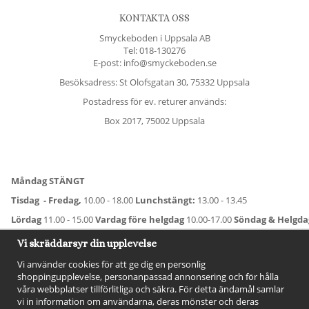
KONTAKTA OSS
Smyckeboden i Uppsala AB
Tel:
018-130276
E-post: info@smyckeboden.se
Besöksadress: St Olofsgatan 30, 75332 Uppsala
Postadress för ev. returer används:
Box 2017, 75002 Uppsala
Måndag STÄNGT
Tisdag - Fredag,
10.00 - 18.00
Lunchstängt:
13.00 - 13.45
Lördag
11.00 - 15.00
Vardag före helgdag
10.00-17.00
Söndag & Helgd
För avvikande öppettider:
Titta här
.
Vi skräddarsyr din upplevelse
Vi använder cookies för att ge dig en personlig
shoppingupplevelse, personanpassad annonsering och för hålla
våra webbplatser tillförlitliga och säkra. För detta ändamål samlar
vi in information om användarna, deras mönster och deras