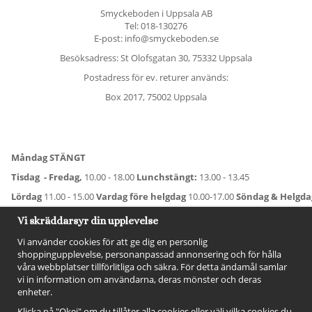
Smyckeboden i Uppsala AB
Tel:
018-130276
E-post: info@smyckeboden.se
Besöksadress: St Olofsgatan 30, 75332 Uppsala
Postadress för ev. returer används:
Box 2017, 75002 Uppsala
Måndag STÄNGT
Tisdag - Fredag,
10.00 - 18.00
Lunchstängt:
13.00 - 13.45
Lördag
11.00 - 15.00
Vardag före helgdag
10.00-17.00
Söndag & Helgd
För avvikande öppettider:
Titta här
.
Vi skräddarsyr din upplevelse
Vi använder cookies för att ge dig en personlig
shoppingupplevelse, personanpassad annonsering och för hålla
våra webbplatser tillförlitliga och säkra. För detta ändamål samlar
vi in information om användarna, deras mönster och deras
enheter.
Klicka på "Okej" om du tillåter alla cookies eller välj vilka cookies du