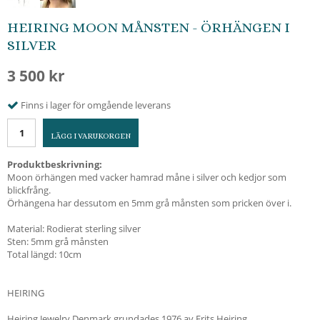
HEIRING MOON MÅNSTEN - ÖRHÄNGEN I
SILVER
3 500 kr
Finns i lager för omgående leverans
LÄGG I VARUKORGEN
Produktbeskrivning:
Moon örhängen med vacker hamrad måne i silver och kedjor som
blickfrång.
Örhängena har dessutom en 5mm grå månsten som pricken över i.
Material: Rodierat sterling silver
Sten: 5mm grå månsten
Total längd: 10cm
HEIRING
Heiring Jewelry Denmark grundades 1976 av Frits Heiring.