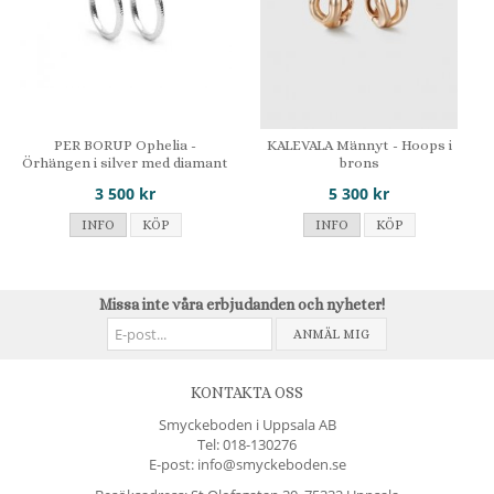
PER BORUP Ophelia -
KALEVALA Männyt - Hoops i
Örhängen i silver med diamant
brons
3 500 kr
5 300 kr
INFO
KÖP
INFO
KÖP
Missa inte våra erbjudanden och nyheter!
ANMÄL MIG
KONTAKTA OSS
Smyckeboden i Uppsala AB
Tel:
018-130276
E-post: info@smyckeboden.se