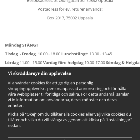
Besöksadress: St Olofsgatan 30, 75332 Uppsala
Postadress för ev. returer används:
Box 2017, 75002 Uppsala
Måndag STÄNGT
Tisdag - Fredag,
10.00 - 18.00
Lunchstängt:
13.00 - 13.45
Lördag
11.00 - 15.00
Vardag före helgdag
10.00-17.00
Söndag & Helgd
För avvikande öppettider:
Titta här
.
Vi skräddarsyr din upplevelse
Vi använder cookies för att ge dig en personlig
shoppingupplevelse, personanpassad annonsering och för hålla
våra webbplatser tillförlitliga och säkra. För detta ändamål samlar
vi in information om användarna, deras mönster och deras
enheter.
Klicka på "Okej" om du tillåter alla cookies eller välj vilka cookies du
tillåter och vilka du vill stänga av genom att klicka på "Inställningar"
nedan.
FÖLJ OSS!