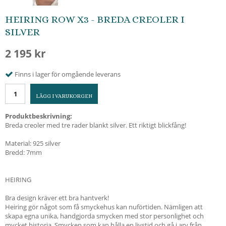
HEIRING ROW X3 - BREDA CREOLER I
SILVER
2 195 kr
Finns i lager för omgående leverans
LÄGG I VARUKORGEN
Produktbeskrivning:
Breda creoler med tre rader blankt silver. Ett riktigt blickfång!
Material: 925 silver
Bredd: 7mm
HEIRING
Bra design kräver ett bra hantverk!
Heiring gör något som få smyckehus kan nuförtiden. Nämligen att
skapa egna unika, handgjorda smycken med stor personlighet och
mycket historia. Smycken som kan hålla en livstid och gå i arv från