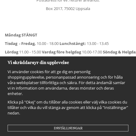
Box 2017, 75002 Uppsala
Måndag STÄNGT
Tisdag - Fredag,
10.00 - 18.00
Lunchstängt:
13.00 - 13.45
Lördag
11.00 - 15.00
Vardag före helgdag
10.00-17.00
Söndag & Helgd
För avvikande öppettider:
Titta här
.
Vi skräddarsyr din upplevelse
Vi använder cookies för att ge dig en personlig
shoppingupplevelse, personanpassad annonsering och för hålla
våra webbplatser tillförlitliga och säkra. För detta ändamål samlar
vi in information om användarna, deras mönster och deras
enheter.
Klicka på "Okej" om du tillåter alla cookies eller välj vilka cookies du
tillåter och vilka du vill stänga av genom att klicka på "Inställningar"
nedan.
FÖLJ OSS!
INSTÄLLNINGAR