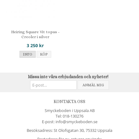
Heiring Square Vit topas -
Creoler i silver
3 250 kr
INFO
KÖP
Missa inte våra erbjudanden och nyheter!
ANMÄL MIG
KONTAKTA OSS
Smyckeboden i Uppsala AB
Tel:
018-130276
E-post: info@smyckeboden.se
Besöksadress: St Olofsgatan 30, 75332 Uppsala
Postadress för ev. returer används: