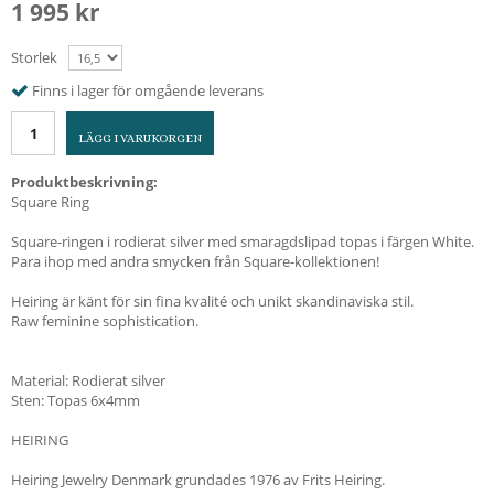
1 995 kr
Storlek
Finns i lager för omgående leverans
LÄGG I VARUKORGEN
Produktbeskrivning:
Square Ring
Square-ringen i rodierat silver med smaragdslipad topas i färgen White.
Para ihop med andra smycken från Square-kollektionen!
Heiring är känt för sin fina kvalité och unikt skandinaviska stil.
Raw feminine sophistication.
Material: Rodierat silver
Sten: Topas 6x4mm
HEIRING
Heiring Jewelry Denmark grundades 1976 av Frits Heiring.