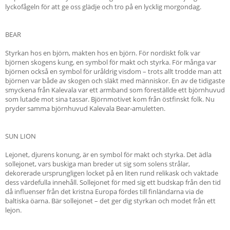
lyckofågeln för att ge oss glädje och tro på en lycklig morgondag.
BEAR
Styrkan hos en björn, makten hos en björn. För nordiskt folk var
björnen skogens kung, en symbol för makt och styrka. För många var
björnen också en symbol för uråldrig visdom – trots allt trodde man att
björnen var både av skogen och släkt med människor. En av de tidigaste
smyckena från Kalevala var ett armband som föreställde ett björnhuvud
som lutade mot sina tassar. Björnmotivet kom från östfinskt folk. Nu
pryder samma björnhuvud Kalevala Bear-amuletten.
SUN LION
Lejonet, djurens konung, är en symbol för makt och styrka. Det ädla
sollejonet, vars buskiga man breder ut sig som solens strålar,
dekorerade ursprungligen locket på en liten rund relikask och vaktade
dess värdefulla innehåll. Sollejonet för med sig ett budskap från den tid
då influenser från det kristna Europa fördes till finländarna via de
baltiska öarna. Bär sollejonet – det ger dig styrkan och modet från ett
lejon.