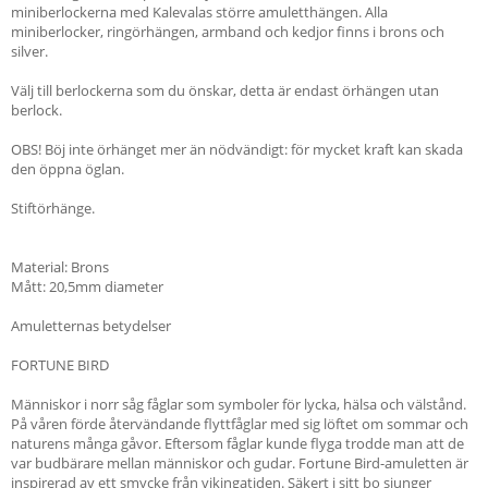
miniberlockerna med Kalevalas större amuletthängen. Alla
miniberlocker, ringörhängen, armband och kedjor finns i brons och
silver.
Välj till berlockerna som du önskar, detta är endast örhängen utan
berlock.
OBS! Böj inte örhänget mer än nödvändigt: för mycket kraft kan skada
den öppna öglan.
Stiftörhänge.
Material: Brons
Mått: 20,5mm diameter
Amuletternas betydelser
FORTUNE BIRD
Människor i norr såg fåglar som symboler för lycka, hälsa och välstånd.
På våren förde återvändande flyttfåglar med sig löftet om sommar och
naturens många gåvor. Eftersom fåglar kunde flyga trodde man att de
var budbärare mellan människor och gudar. Fortune Bird-amuletten är
inspirerad av ett smycke från vikingatiden. Säkert i sitt bo sjunger