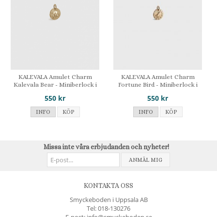
KALEVALA Amulet Charm
KALEVALA Amulet Charm
Kalevala Bear - Miniberlock i
Fortune Bird - Miniberlock i
brons
brons
550 kr
550 kr
INFO
KÖP
INFO
KÖP
Missa inte våra erbjudanden och nyheter!
ANMÄL MIG
KONTAKTA OSS
Smyckeboden i Uppsala AB
Tel:
018-130276
E-post: info@smyckeboden.se