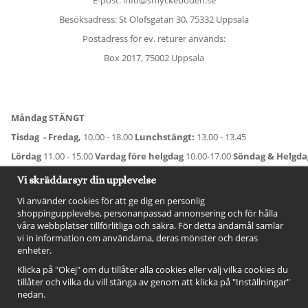
Besöksadress: St Olofsgatan 30, 75332 Uppsala
Postadress för ev. returer används:
Box 2017, 75002 Uppsala
Måndag STÄNGT
Tisdag - Fredag,
10.00 - 18.00
Lunchstängt:
13.00 - 13.45
Lördag
11.00 - 15.00
Vardag före helgdag
10.00-17.00
Söndag & Helgd
För avvikande öppettider:
Titta här
.
Vi skräddarsyr din upplevelse
Vi använder cookies för att ge dig en personlig
shoppingupplevelse, personanpassad annonsering och för hålla
våra webbplatser tillförlitliga och säkra. För detta ändamål samlar
vi in information om användarna, deras mönster och deras
enheter.
Klicka på "Okej" om du tillåter alla cookies eller välj vilka cookies du
tillåter och vilka du vill stänga av genom att klicka på "Inställningar"
nedan.
FÖLJ OSS!