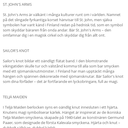
ST. JOHN'S ARMS
St. John's Arms är välkänt i många kulturer runt om i världen. Namnet
på det slingade fyrkantiga korset hänvisar till St. John, men själva
symbolen har varit känd i Finland redan på hednisk tid, som en symbol
som skyddar bäraren från onda andar. Bär St. John's Arms – den
omfamnar dig i en magisk cirkel och skyddar dig från allt ont.
SAILOR'S KNOT
Sailor's knot bildar ett oändligt flätat band. I den blomstrande
vikingatiden skulle tur och välstånd komma till alla som bar smycken
med ett sjömansknutmönster. I Finland har man upptäckt många
hängen och spännen dekorerade med sjömansknutar. Bär Sailor's knot
som dina förfäder – det är fortfarande en lyckobringare, full av magi.
TELJÄ MAIDEN
I Teljä Maiden berlocken syns en oändlig knut innesluten i ett hjärta.
Knutens magi symboliserar kärlek. Hänget är inspirerat av de ikoniska
Teljä Maiden-smyckena, skapade på 1940-talet av konstnären Germund
Paaer, som designade de första Kalevala-smyckena. Hjärta och knut –
dubbelt sällskap, dubbel kärlek.