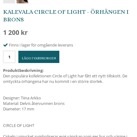
KALEVALA CIRCLE OF LIGHT - ÖRHÄNGEN I
BRONS
1 200 kr
Finns i lager för omgående leverans
LÄGG I VARUKORGEN
Produktbeskrivning:
Den populära kollektionen Circle of Light har fått ett nytt tillskott. De
omtyckta örhängena har nu kommit i en större storlek.
Designer: Tiina Arkko
Material: Delvis återvunnen brons
Diameter: 17 mm
CIRCLE OF LIGHT
Cirkeln i smycket symboliserar evig vänskap som ger ljus och värme i