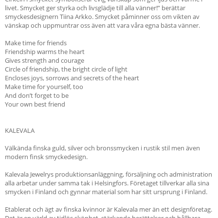
livet. Smycket ger styrka och livsglädje till alla vänner!” berättar
smyckesdesignern Tiina Arkko. Smycket påminner oss om vikten av
vänskap och uppmuntrar oss även att vara våra egna bästa vänner.
Make time for friends
Friendship warms the heart
Gives strength and courage
Circle of friendship, the bright circle of light
Encloses joys, sorrows and secrets of the heart
Make time for yourself, too
And don’t forget to be
Your own best friend
KALEVALA
Välkända finska guld, silver och bronssmycken i rustik stil men även
modern finsk smyckedesign.
Kalevala Jewelrys produktionsanläggning, försäljning och administration
alla arbetar under samma tak i Helsingfors. Företaget tillverkar alla sina
smycken i Finland och gynnar material som har sitt ursprung i Finland.
Etablerat och ägt av finska kvinnor är Kalevala mer än ett designföretag.
Det är en värld av tidlös skönhet, stärkande berättelser och hållbara