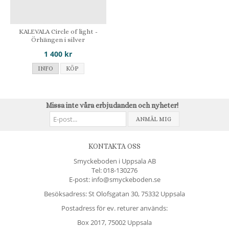
KALEVALA Circle of light -
Örhängen i silver
1 400 kr
INFO
KÖP
Missa inte våra erbjudanden och nyheter!
ANMÄL MIG
KONTAKTA OSS
Smyckeboden i Uppsala AB
Tel:
018-130276
E-post: info@smyckeboden.se
Besöksadress: St Olofsgatan 30, 75332 Uppsala
Postadress för ev. returer används:
Box 2017, 75002 Uppsala