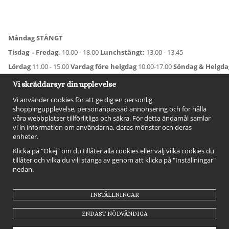
Måndag STÄNGT
Tisdag - Fredag,
10.00 - 18.00
Lunchstängt:
13.00 - 13.45
Lördag
11.00 - 15.00
Vardag före helgdag
10.00-17.00
Söndag & Helgd
För avvikande öppettider:
Titta här
.
Vi skräddarsyr din upplevelse
Vi använder cookies för att ge dig en personlig
shoppingupplevelse, personanpassad annonsering och för hålla
våra webbplatser tillförlitliga och säkra. För detta ändamål samlar
vi in information om användarna, deras mönster och deras
enheter.
Klicka på "Okej" om du tillåter alla cookies eller välj vilka cookies du
tillåter och vilka du vill stänga av genom att klicka på "Inställningar"
nedan.
FÖLJ OSS!
INSTÄLLNINGAR
ENDAST NÖDVÄNDIGA