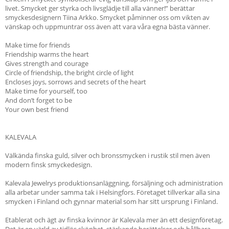
livet. Smycket ger styrka och livsglädje till alla vänner!” berättar
smyckesdesignern Tiina Arkko. Smycket påminner oss om vikten av
vänskap och uppmuntrar oss även att vara våra egna bästa vänner.
Make time for friends
Friendship warms the heart
Gives strength and courage
Circle of friendship, the bright circle of light
Encloses joys, sorrows and secrets of the heart
Make time for yourself, too
And don’t forget to be
Your own best friend
KALEVALA
Välkända finska guld, silver och bronssmycken i rustik stil men även
modern finsk smyckedesign.
Kalevala Jewelrys produktionsanläggning, försäljning och administration
alla arbetar under samma tak i Helsingfors. Företaget tillverkar alla sina
smycken i Finland och gynnar material som har sitt ursprung i Finland.
Etablerat och ägt av finska kvinnor är Kalevala mer än ett designföretag.
Det är en värld av tidlös skönhet, stärkande berättelser och hållbara