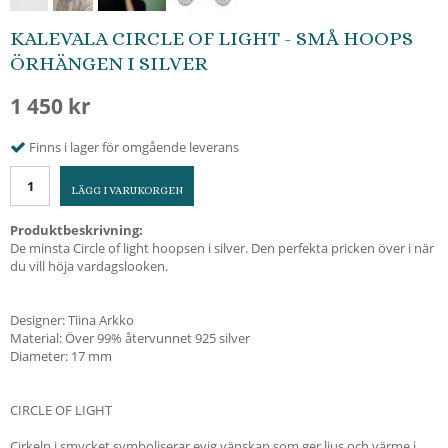
KALEVALA CIRCLE OF LIGHT - SMÅ HOOPS
ÖRHÄNGEN I SILVER
1 450 kr
Finns i lager för omgående leverans
LÄGG I VARUKORGEN
Produktbeskrivning:
De minsta Circle of light hoopsen i silver. Den perfekta pricken över i när
du vill höja vardagslooken.
Designer: Tiina Arkko
Material: Över 99% återvunnet 925 silver
Diameter: 17 mm
CIRCLE OF LIGHT
Cirkeln i smycket symboliserar evig vänskap som ger ljus och värme i