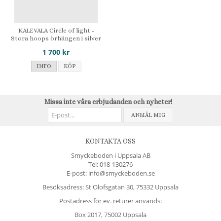
KALEVALA Circle of light -
Stora hoops örhängen i silver
1 700 kr
INFO
KÖP
Missa inte våra erbjudanden och nyheter!
ANMÄL MIG
KONTAKTA OSS
Smyckeboden i Uppsala AB
Tel:
018-130276
E-post: info@smyckeboden.se
Besöksadress: St Olofsgatan 30, 75332 Uppsala
Postadress för ev. returer används:
Box 2017, 75002 Uppsala