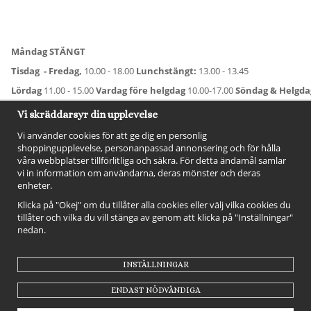
Måndag STÄNGT
Tisdag - Fredag,
10.00 - 18.00
Lunchstängt:
13.00 - 13.45
Lördag
11.00 - 15.00
Vardag före helgdag
10.00-17.00
Söndag & Helgd
För avvikande öppettider:
Titta här
.
Vi skräddarsyr din upplevelse
Vi använder cookies för att ge dig en personlig
shoppingupplevelse, personanpassad annonsering och för hålla
våra webbplatser tillförlitliga och säkra. För detta ändamål samlar
vi in information om användarna, deras mönster och deras
enheter.
Klicka på "Okej" om du tillåter alla cookies eller välj vilka cookies du
tillåter och vilka du vill stänga av genom att klicka på "Inställningar"
nedan.
FÖLJ OSS!
INSTÄLLNINGAR
ENDAST NÖDVÄNDIGA