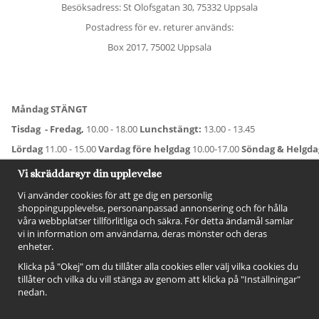
Besöksadress: St Olofsgatan 30, 75332 Uppsala
Postadress för ev. returer används:
Box 2017, 75002 Uppsala
Måndag STÄNGT
Tisdag - Fredag,
10.00 - 18.00
Lunchstängt:
13.00 - 13.45
Lördag
11.00 - 15.00
Vardag före helgdag
10.00-17.00
Söndag & Helgd
För avvikande öppettider:
Titta här
.
Vi skräddarsyr din upplevelse
Vi använder cookies för att ge dig en personlig
shoppingupplevelse, personanpassad annonsering och för hålla
våra webbplatser tillförlitliga och säkra. För detta ändamål samlar
vi in information om användarna, deras mönster och deras
enheter.
Klicka på "Okej" om du tillåter alla cookies eller välj vilka cookies du
tillåter och vilka du vill stänga av genom att klicka på "Inställningar"
nedan.
FÖLJ OSS!