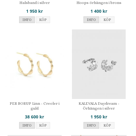
Halsband i silver
Hoops örhängen i brons
1 950 kr
1 400 kr
INFO
KÖP
INFO
KÖP
PER BORUP Linn - Creoler i
KALEVALA Daydream -
guld
Örhängen i silver
38 600 kr
1 950 kr
INFO
KÖP
INFO
KÖP