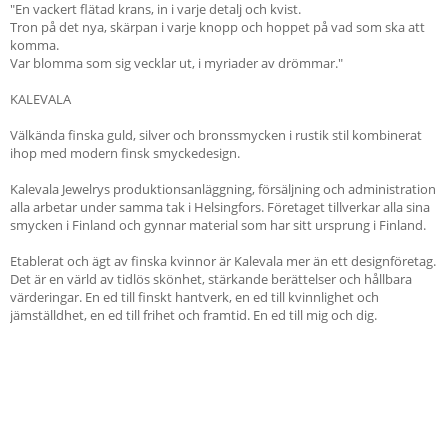
"En vackert flätad krans, in i varje detalj och kvist.
Tron på det nya, skärpan i varje knopp och hoppet på vad som ska att
komma.
Var blomma som sig vecklar ut, i myriader av drömmar."
KALEVALA
Välkända finska guld, silver och bronssmycken i rustik stil kombinerat
ihop med modern finsk smyckedesign.
Kalevala Jewelrys produktionsanläggning, försäljning och administration
alla arbetar under samma tak i Helsingfors. Företaget tillverkar alla sina
smycken i Finland och gynnar material som har sitt ursprung i Finland.
Etablerat och ägt av finska kvinnor är Kalevala mer än ett designföretag.
Det är en värld av tidlös skönhet, stärkande berättelser och hållbara
värderingar. En ed till finskt hantverk, en ed till kvinnlighet och
jämställdhet, en ed till frihet och framtid. En ed till mig och dig.