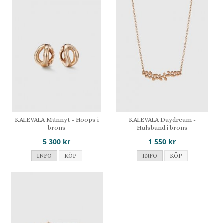
KALEVALA Männyt - Hoops i
KALEVALA Daydream -
brons
Halsband i brons
5 300 kr
1 550 kr
INFO
KÖP
INFO
KÖP