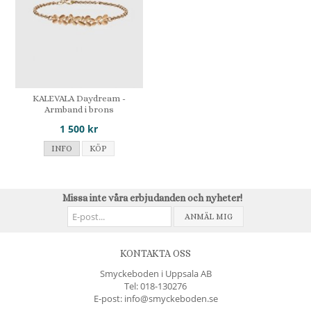
KALEVALA Daydream -
Armband i brons
1 500 kr
INFO
KÖP
Missa inte våra erbjudanden och nyheter!
ANMÄL MIG
KONTAKTA OSS
Smyckeboden i Uppsala AB
Tel:
018-130276
E-post: info@smyckeboden.se