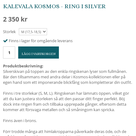
KALEVALA KOSMOS - RING I SILVER
2 350 kr
Storlek
Finns i lager för omgående leverans
LÄGG I VARUKORGEN
Produktbeskrivning:
Silverskivan på toppen av den enkla ringskenan lyser som fullmånen.
Bär den tillsammans med andra delar i Kosmos-kollektionen eller på
egen hand som ett imponerande blickfång som kompletterar din outfit.
Finns i tre storlekar (S, M, L). Ringskenan har lämnats öppen, vilket gör
att du kan justera storleken så att den passar ditt finger perfekt. Böj
dock inte ringen fram och tillbaka upprepade gånger, eftersom detta
kommer att försvaga metallen och så småningom kan spricka.
Finns även i brons.
Förr trodde många att himlakropparna påverkade deras öde, och de