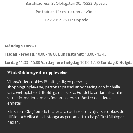
Besöksadress: St Olofsgatan 30, 75332 Uppsala
Postadress för ev. returer används:
Box 2017, 75002 Uppsala
Måndag STÄNGT
Tisdag - Fredag,
10.00 - 18.00
Lunchstängt:
13.00 - 13.45
Lördag
11.00 - 15.00
Vardag före helgdag
10.00-17.00
Söndag & Helgd
För avvikande öppettider:
Titta här
.
Vi skräddarsyr din upplevelse
Vi använder cookies för att ge dig en personlig
shoppingupplevelse, personanpassad annonsering och för hålla
våra webbplatser tillförlitliga och säkra. För detta ändamål samlar
vi in information om användarna, deras mönster och deras
enheter.
Klicka på "Okej" om du tillåter alla cookies eller välj vilka cookies du
tillåter och vilka du vill stänga av genom att klicka på "Inställningar"
nedan.
FÖLJ OSS!