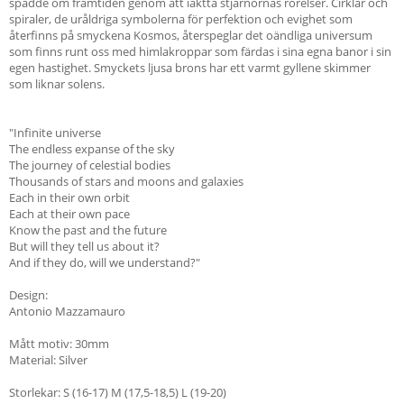
spådde om framtiden genom att iaktta stjärnornas rörelser. Cirklar och
spiraler, de uråldriga symbolerna för perfektion och evighet som
återfinns på smyckena Kosmos, återspeglar det oändliga universum
som finns runt oss med himlakroppar som färdas i sina egna banor i sin
egen hastighet. Smyckets ljusa brons har ett varmt gyllene skimmer
som liknar solens.
"Infinite universe
The endless expanse of the sky
The journey of celestial bodies
Thousands of stars and moons and galaxies
Each in their own orbit
Each at their own pace
Know the past and the future
But will they tell us about it?
And if they do, will we understand?"
Design:
Antonio Mazzamauro
Mått motiv: 30mm
Material: Silver
Storlekar: S (16-17) M (17,5-18,5) L (19-20)