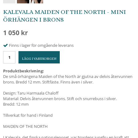
KALEVALA MAIDEN OF THE NORTH - MINI
ÖRHÄNGEN I BRONS
1 050 kr
Finns i lager för omgående leverans
LÄGG I VARUKORGEN
Produktbeskrivning:
De små örhängena Maiden of the North är gjutna av delvis återvunnen
brons. Bredd 12 mm. Stiftfäste. Finns även i silver.
Design: Taru Harmaala Chaloff
Material: Delvis återvunnen brons. Stift och snurrebuss i silver.
Bredd: 12 mm
Tillverkat för hand i Finland
MAIDEN OF THE NORTH
I Kalevala, det finska nationaleposet, var Nordens jungfru en kraft att