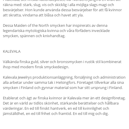
räkna med: stark, slug, vis och skicklig i alla möjliga slags magi och
besvärjelser. Hon kunde använda dessa besvärjelser för att få kvinnor
att skratta, vindarna att blåsa och havet att yla.
Dessa Maiden of the North smycken har inspirerats av denna
legendariska mytologiska kvinna och våra förfäders invecklade
smycken, spännen och knivhandtag.
KALEVALA
Välkända finska guld, silver och bronssmycken i rustik stil kombinerat
ihop med modern finsk smyckedesign.
Kalevala Jewelrys produktionsanläggning, försäljning och administration
alla arbetar under samma tak i Helsingfors. Företaget tillverkar alla sina
smycken i Finland och gynnar material som har sitt ursprung i Finland.
Etablerat och ägt av finska kvinnor är Kalevala mer än ett designföretag.
Det är en värld av tidlös skönhet, stärkande berättelser och hållbara
värderingar. En ed till finskt hantverk, en ed till kvinnlighet och
jämställdhet, en ed till frihet och framtid. En ed till mig och dig.