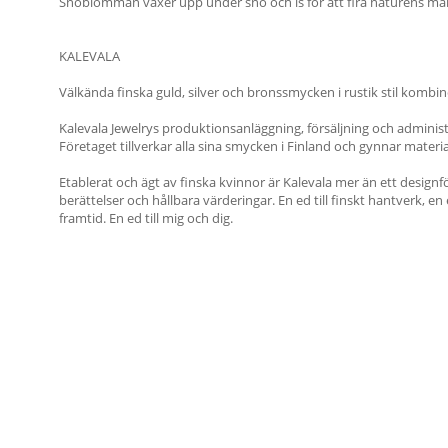
Snöblomman växer upp under snö och is för att fira naturens mån
KALEVALA
Välkända finska guld, silver och bronssmycken i rustik stil kom
Kalevala Jewelrys produktionsanläggning, försäljning och administ
Företaget tillverkar alla sina smycken i Finland och gynnar materia
Etablerat och ägt av finska kvinnor är Kalevala mer än ett designf
berättelser och hållbara värderingar. En ed till finskt hantverk, en e
framtid. En ed till mig och dig.