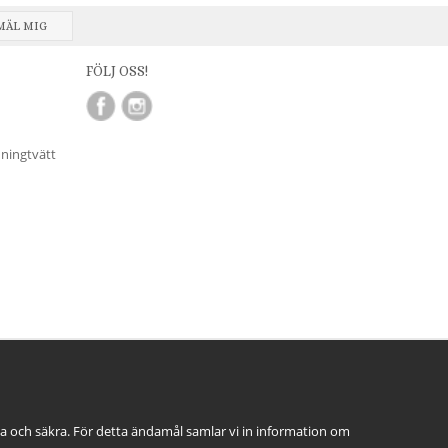
MÄL MIG
FÖLJ OSS!
nningtvätt
ga och säkra. För detta ändamål samlar vi in information om