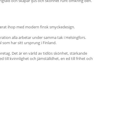
gfald och skapar ljus och skönhet runt omkring den.
binerat ihop med modern finsk smyckedesign.
ration alla arbetar under samma tak i Helsingfors.
l som har sitt ursprung i Finland.
öretag. Det är en värld av tidlös skönhet, stärkande
d till kvinnlighet och jämställdhet, en ed till frihet och