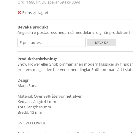
Ord.
1 980 kr
. Du sparar
594 kr
(
30
%)
Finns ej i lagret
Bevaka produkt
Ange din e-postadress nedan så meddelar vi dig när produkten finn
BEVAKA
Produktbeskrivning:
Snow Flower eller Snöblomman är en modern klassiker av finsk s
frostens magi. I den här versionen dinglar Snöblomman lätt i slute
Design
Marja Suna
Material: Över 99% återvunnet silver
Kedjans längd: 41 mm
Total längd: 65 mm
Bredd: 13 mm
SNOW FLOWER