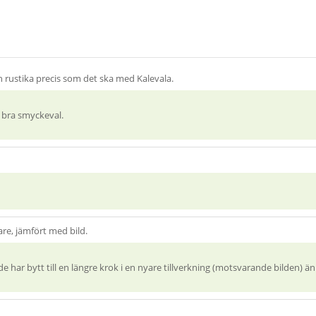
 rustika precis som det ska med Kalevala.
h bra smyckeval.
are, jämfört med bild.
t de har bytt till en längre krok i en nyare tillverkning (motsvarande bilden) 