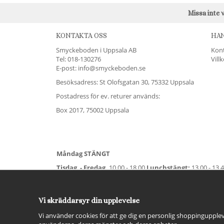
Missa inte 
KONTAKTA OSS
HA
Smyckeboden i Uppsala AB
Kon
Tel:
018-130276
Vill
E-post: info@smyckeboden.se
Besöksadress: St Olofsgatan 30, 75332 Uppsala
Postadress för ev. returer används:
Box 2017, 75002 Uppsala
Måndag STÄNGT
Tisdag - Fredag,
10.00 - 18.00
Lunchstängt:
13.00 - 13.
Lördag
11.00 - 15.00
Vardag före helgdag
10.00-17.00
S
För avvikande öppettider:
Titta här
.
Vi skräddarsyr din upplevelse
Vi använder cookies för att ge dig en personlig shoppingupplev