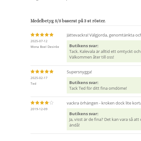
Medelbetyg
5
/5 baserat på
3
st röster.
Jättevackra! Välgjorda, genomtänkta och
2025-07-12
Butikens svar:
Mona Boel Desirée
Tack. Kalevala är alltid ett omtyckt oc
Välkommen åter till oss!
Supersnygga!
2025-02-17
Butikens svar:
Ted
Tack Ted för ditt fina omdöme!
vackra örhängen - kroken dock lite kort
2019-12-09
Butikens svar:
Ja, visst är de fina? Det kan vara så at
ändå!