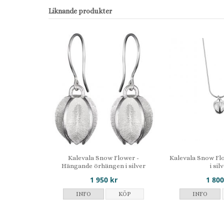
Liknande produkter
Kalevala Snow Flower -
Kalevala Snow Fl
Hängande örhängen i silver
i sil
1 950 kr
1 800
INFO
KÖP
INFO