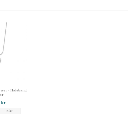
ower - Halsband
ver
 kr
KÖP