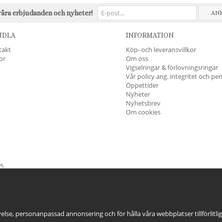
våra erbjudanden och nyheter!
AN
NDLA
INFORMATION
takt
Köp- och leveransvillkor
kor
Om oss
Vigselringar & förlovningsringar
Vår policy ang. integritet och pe
Öppettider
Nyheter
Nyhetsbrev
Om cookies
45
öndag & Helgdagar
STÄNGT
else, personanpassad annonsering och för hålla våra webbplatser tillförlitli