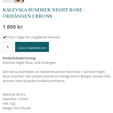
KALEVALA SUMMER NIGHT ROSE -
ÖRHÄNGEN I BRONS
1 800 kr
Finns i lager för omgående leverans
LÄGG I VARUKORGEN
Produktbeskrivning:
Summer Night Rose, små örhängen
Den sköra skönheten av midsommarrosor blommar i Summer Night
Rose smycken. Det utsökta skenet av vintage brons återger värmen från
de korta men lysande nordiska somrarna.
Material: Brons
Diameter: 14 mm
Vikt: 12g
Design: Anni Ruuth