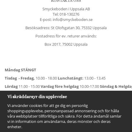
KONTAKTA OSS
Smyckeboden i Uppsala AB
Tel:
018-130276
E-post: info@smyckeboden.se
Besöksadress: St Olofsgatan 30, 75332 Uppsala
Postadress för ev. returer används:
Box 2017, 75002 Uppsala
Måndag STÄNGT
Tisdag - Fredag,
10.00 - 18.00
Lunchstängt:
13.00 - 13.45
Lördag
11.00 - 15.00
Vardag före helgdag
10.00-17.00
Söndag & Helgd
För avvikande öppettider:
Titta här
.
Vi skräddarsyr din upplevelse
Vi använder cookies för att ge dig en personlig
shoppingupplevelse, personanpassad annonsering och för hålla
våra webbplatser tillförlitliga och säkra. För detta ändamål samlar
vi in information om användarna, deras mönster och deras
enheter.