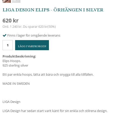
LIGA DESIGN ELIPS - ÖRHÄNGEN I SILVER
620 kr
Ord.
1 240 kr
. Du sparar
620 kr
(
50
%)
Finns i lager för omgående leverans
LÄGG I VARUKORGEN
Produktbeskrivning:
Elips Hoops.
925 sterling silver
Ett par enkla hoops, lätta att bära och snygga till alla tillfällen.
MADE IN SWEDEN
LIGA Design
LIGA Design har sedan start varit känt för sin enkla och stilrena design.