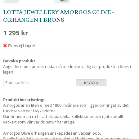
LOTTA JEWELLERY AMORGOS OLIVE -
ÖRHÄNGEN I BRONS
1 295 kr
Finns ej i lagret
Bevaka produkt
Ange din e-postadress nedan så meddelar vi dig när produkten finns i
lager!
BEVAKA
Produktbeskrivning:
Amorgos är en liten ö med 1800 invånare som ligger omringat av det
turkosa vattnet i Kykladerna.
Där finner man ro till att skapa unika kollektioner och njuta av allt
vackert som vår världs natur har att ge.
Amorgos Olive örhängen är skapade i en vacker loop.
En oliv har infattats uppe på olivbladet i höjd med örat, som ramar in