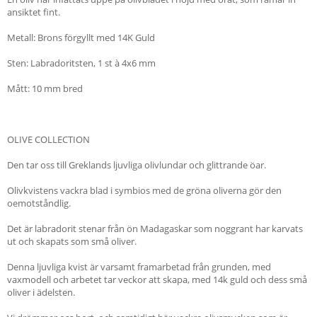
ansiktet fint.
Metall: Brons förgyllt med 14K Guld
Sten: Labradoritsten, 1 st à 4x6 mm
Mått: 10 mm bred
OLIVE COLLECTION
Den tar oss till Greklands ljuvliga olivlundar och glittrande öar.
Olivkvistens vackra blad i symbios med de gröna oliverna gör den
oemotståndlig.
Det är labradorit stenar från ön Madagaskar som noggrant har karvats
ut och skapats som små oliver.
Denna ljuvliga kvist är varsamt framarbetad från grunden, med
vaxmodell och arbetet tar veckor att skapa, med 14k guld och dess små
oliver i ädelsten.