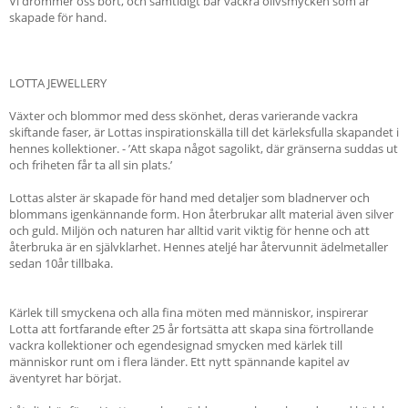
Vi drömmer oss bort, och samtidigt bär vackra olivsmycken som är
skapade för hand.
LOTTA JEWELLERY
Växter och blommor med dess skönhet, deras varierande vackra
skiftande faser, är Lottas inspirationskälla till det kärleksfulla skapandet i
hennes kollektioner. - ’Att skapa något sagolikt, där gränserna suddas ut
och friheten får ta all sin plats.’
Lottas alster är skapade för hand med detaljer som bladnerver och
blommans igenkännande form. Hon återbrukar allt material även silver
och guld. Miljön och naturen har alltid varit viktig för henne och att
återbruka är en självklarhet. Hennes ateljé har återvunnit ädelmetaller
sedan 10år tillbaka.
Kärlek till smyckena och alla fina möten med människor, inspirerar
Lotta att fortfarande efter 25 år fortsätta att skapa sina förtrollande
vackra kollektioner och egendesignad smycken med kärlek till
människor runt om i flera länder. Ett nytt spännande kapitel av
äventyret har börjat.