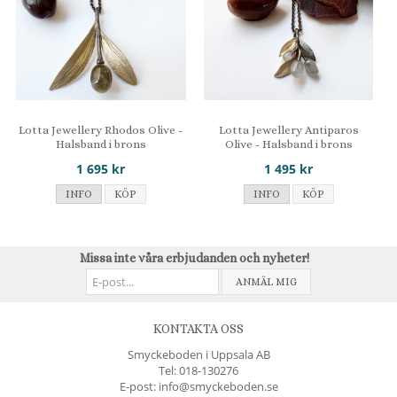
Lotta Jewellery Rhodos Olive -
Lotta Jewellery Antiparos
Halsband i brons
Olive - Halsband i brons
1 695 kr
1 495 kr
INFO
KÖP
INFO
KÖP
Missa inte våra erbjudanden och nyheter!
ANMÄL MIG
KONTAKTA OSS
Smyckeboden i Uppsala AB
Tel:
018-130276
E-post: info@smyckeboden.se