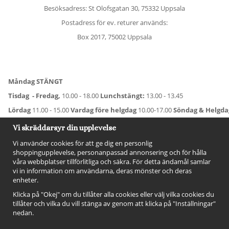
Besöksadress: St Olofsgatan 30, 75332 Uppsala
Postadress för ev. returer används:
Box 2017, 75002 Uppsala
Måndag STÄNGT
Tisdag - Fredag,
10.00 - 18.00
Lunchstängt:
13.00 - 13.45
Lördag
11.00 - 15.00
Vardag före helgdag
10.00-17.00
Söndag & Helgd
För avvikande öppettider:
Titta här
.
Vi skräddarsyr din upplevelse
Vi använder cookies för att ge dig en personlig
shoppingupplevelse, personanpassad annonsering och för hålla
våra webbplatser tillförlitliga och säkra. För detta ändamål samlar
vi in information om användarna, deras mönster och deras
enheter.
Klicka på "Okej" om du tillåter alla cookies eller välj vilka cookies du
tillåter och vilka du vill stänga av genom att klicka på "Inställningar"
nedan.
FÖLJ OSS!