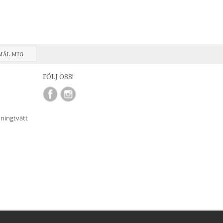
MÄL MIG
FÖLJ OSS!
nningtvätt