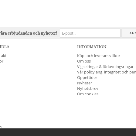
våra erbjudanden och nyheter!
AN
NDLA
INFORMATION
takt
Köp- och leveransvillkor
kor
Om oss
Vigselringar & förlovningsringar
Vår policy ang. integritet och pe
Öppettider
Nyheter
Nyhetsbrev
Om cookies
45
öndag & Helgdagar
STÄNGT