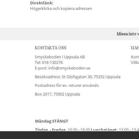
Direktlänk:
Högerklicka och kopiera adressen
Missa inte 
KONTAKTA OSS
HA
Smyckeboden i Uppsala AB
Kon
Tel:
018-130276
Vill
E-post: info@smyckeboden.se
Besöksadress: St Olofsgatan 30, 75332 Uppsala
Postadress för ev. returer används:
Box 2017, 75002 Uppsala
Måndag STÄNGT
Tisdag - Fredag,
10.00 - 18.00
Lunchstängt:
13.00 - 13.
Lördag
11.00 - 15.00
Vardag före helgdag
10.00-17.00
S