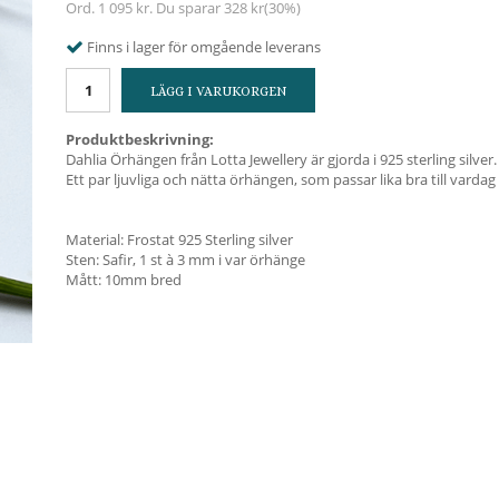
Ord.
1 095 kr
. Du sparar
328 kr
(
30
%)
Finns i lager för omgående leverans
LÄGG I VARUKORGEN
Produktbeskrivning:
Dahlia Örhängen från Lotta Jewellery är gjorda i 925 sterling silver.
Ett par ljuvliga och nätta örhängen, som passar lika bra till vardag s
Material: Frostat 925 Sterling silver
Sten: Safir, 1 st à 3 mm i var örhänge
Mått: 10mm bred