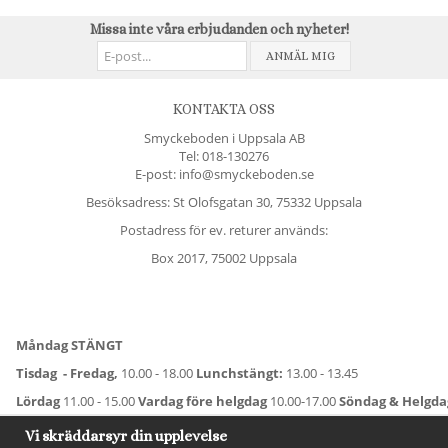
Missa inte våra erbjudanden och nyheter!
ANMÄL MIG
KONTAKTA OSS
Smyckeboden i Uppsala AB
Tel:
018-130276
E-post: info@smyckeboden.se
Besöksadress: St Olofsgatan 30, 75332 Uppsala
Postadress för ev. returer används:
Box 2017, 75002 Uppsala
Måndag STÄNGT
Tisdag - Fredag,
10.00 - 18.00
Lunchstängt:
13.00 - 13.45
Lördag
11.00 - 15.00
Vardag före helgdag
10.00-17.00
Söndag & Helgd
För avvikande öppettider:
Titta här
.
Vi skräddarsyr din upplevelse