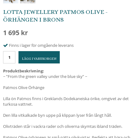
LOTTA JEWELLERY PATMOS OLIVE -
ÖRHÄNGEN I BRONS
1 695 kr
Finns i lager för omgående leverans
LÄGG I VARUKORGEN
Produktbeskrivning:
~ ”From the green valley under the blue sky” ~
Patmos Olive Örhänge
Lilla ön Patmos finns i Greklands Dodekaneiska örike, omgivet av det
turkosa vattnet.
Den lilla vitkalkade byn uppe på klippan lyser från långt håll.
Olivträden står i vackra rader och oliverna skymtas ibland träden.
Patmos Olive örhängen är små nätta olivkvistar. Perfekta att bära och