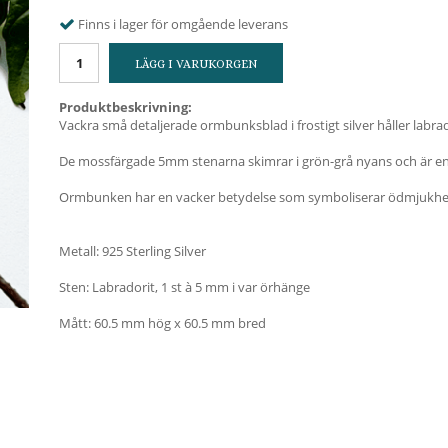
Finns i lager för omgående leverans
LÄGG I VARUKORGEN
Produktbeskrivning:
Vackra små detaljerade ormbunksblad i frostigt silver håller labra
De mossfärgade 5mm stenarna skimrar i grön-grå nyans och är en
Ormbunken har en vacker betydelse som symboliserar ödmjukhet m
Metall: 925 Sterling Silver
Sten: Labradorit, 1 st à 5 mm i var örhänge
Mått: 60.5 mm hög x 60.5 mm bred