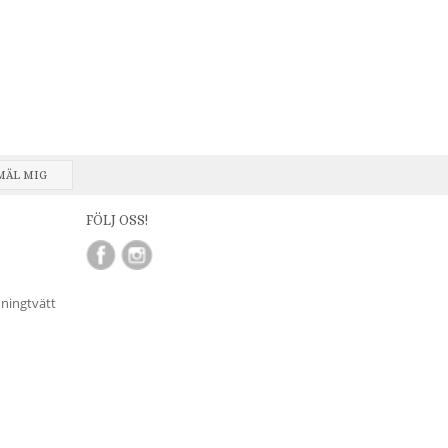
MÄL MIG
FÖLJ OSS!
nningtvätt