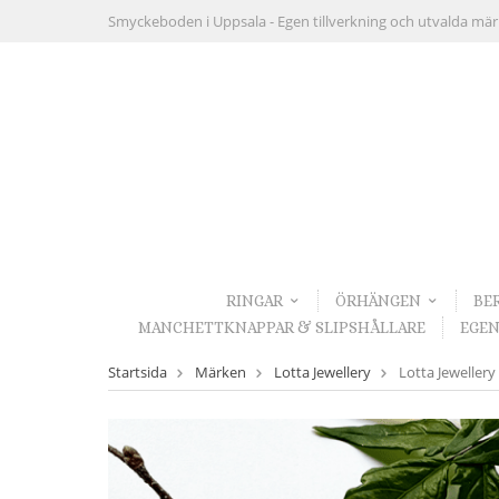
Smyckeboden i Uppsala -
Egen tillverkning och utvalda mä
RINGAR
ÖRHÄNGEN
BE
MANCHETTKNAPPAR & SLIPSHÅLLARE
EGEN
Startsida
Märken
Lotta Jewellery
Lotta Jewellery 