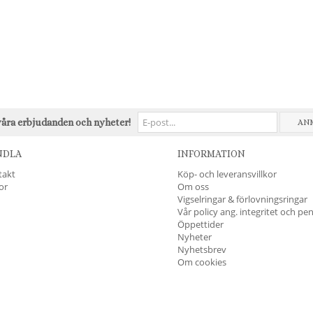
våra erbjudanden och nyheter!
AN
NDLA
INFORMATION
takt
Köp- och leveransvillkor
kor
Om oss
Vigselringar & förlovningsringar
Vår policy ang. integritet och pe
Öppettider
Nyheter
Nyhetsbrev
Om cookies