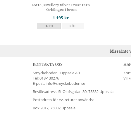
Lotta Jewellery Silver Frost Fern
- Örhängen i brons
1 195 kr
INFO
KÖP
Missa inte 
KONTAKTA OSS
HA
Smyckeboden i Uppsala AB
Kon
Tel:
018-130276
Vill
E-post: info@smyckeboden.se
Besöksadress: St Olofsgatan 30, 75332 Uppsala
Postadress för ev. returer används:
Box 2017, 75002 Uppsala