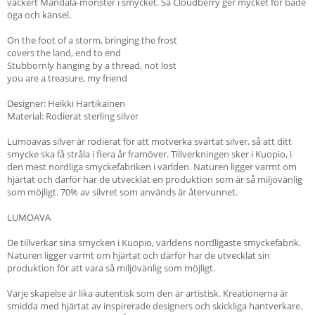
vackert Mandala-mönster i smycket. Så Cloudberry ger mycket för både
öga och känsel.
On the foot of a storm, bringing the frost
covers the land, end to end
Stubbornly hanging by a thread, not lost
you are a treasure, my friend
Designer: Heikki Hartikainen
Material: Rodierat sterling silver
Lumoavas silver är rodierat för att motverka svärtat silver, så att ditt
smycke ska få stråla i flera år framöver. Tillverkningen sker i Kuopio, i
den mest nordliga smyckefabriken i världen. Naturen ligger varmt om
hjärtat och därför har de utvecklat en produktion som är så miljövänlig
som möjligt. 70% av silvret som används är återvunnet.
LUMOAVA
De tillverkar sina smycken i Kuopio, världens nordligaste smyckefabrik.
Naturen ligger varmt om hjärtat och därför har de utvecklat sin
produktion för att vara så miljövänlig som möjligt.
Varje skapelse är lika autentisk som den är artistisk. Kreationerna är
smidda med hjärtat av inspirerade designers och skickliga hantverkare.