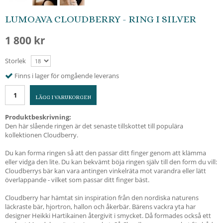
LUMOAVA CLOUDBERRY - RING I SILVER
1 800 kr
Storlek
Finns i lager för omgående leverans
LÄGG I VARUKORGEN
Produktbeskrivning:
Den här slående ringen är det senaste tillskottet till populära
kollektionen Cloudberry.
Du kan forma ringen så att den passar ditt finger genom att klämma
eller vidga den lite. Du kan bekvämt böja ringen själv till den form du vill:
Cloudberrys bär kan vara antingen vinkelräta mot varandra eller lätt
överlappande - vilket som passar ditt finger bäst.
Cloudberry har hämtat sin inspiration från den nordiska naturens
läckraste bär, hjortron, hallon och åkerbär. Bärens vackra yta har
designer Heikki Hartikainen återgivit i smycket. Då formades också ett