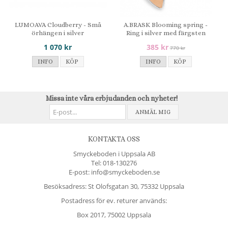
LUMOAVA Cloudberry - Små
A.BRASK Blooming spring -
örhängen i silver
Ring i silver med färgsten
1 070 kr
385 kr
770 kr
INFO
KÖP
INFO
KÖP
Missa inte våra erbjudanden och nyheter!
ANMÄL MIG
KONTAKTA OSS
Smyckeboden i Uppsala AB
Tel:
018-130276
E-post: info@smyckeboden.se
Besöksadress: St Olofsgatan 30, 75332 Uppsala
Postadress för ev. returer används:
Box 2017, 75002 Uppsala