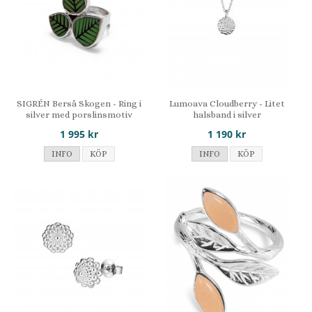
SIGRÉN Berså Skogen - Ring i
Lumoava Cloudberry - Litet
silver med porslinsmotiv
halsband i silver
1 995 kr
1 190 kr
INFO
KÖP
INFO
KÖP