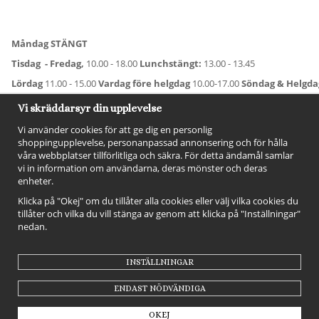
Måndag STÄNGT
Tisdag - Fredag,
10.00 - 18.00
Lunchstängt:
13.00 - 13.45
Lördag
11.00 - 15.00
Vardag före helgdag
10.00-17.00
Söndag & Helgd
För avvikande öppettider:
Titta här
.
Vi skräddarsyr din upplevelse
Vi använder cookies för att ge dig en personlig
shoppingupplevelse, personanpassad annonsering och för hålla
våra webbplatser tillförlitliga och säkra. För detta ändamål samlar
vi in information om användarna, deras mönster och deras
enheter.
Klicka på "Okej" om du tillåter alla cookies eller välj vilka cookies du
tillåter och vilka du vill stänga av genom att klicka på "Inställningar"
nedan.
FÖLJ OSS!
INSTÄLLNINGAR
ENDAST NÖDVÄNDIGA
OKEJ
Drift & produktion:
Wikinggruppen