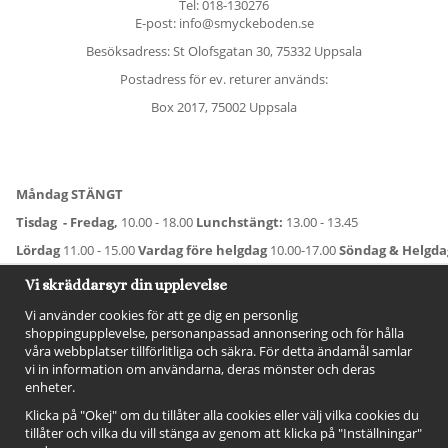
Tel:
018-130276
E-post: info@smyckeboden.se
Besöksadress: St Olofsgatan 30, 75332 Uppsala
Postadress för ev. returer används:
Box 2017, 75002 Uppsala
Måndag STÄNGT
Tisdag - Fredag,
10.00 - 18.00
Lunchstängt:
13.00 - 13.45
Lördag
11.00 - 15.00
Vardag före helgdag
10.00-17.00
Söndag & Helgd
För avvikande öppettider:
Titta här
.
Vi skräddarsyr din upplevelse
Vi använder cookies för att ge dig en personlig
shoppingupplevelse, personanpassad annonsering och för hålla
våra webbplatser tillförlitliga och säkra. För detta ändamål samlar
vi in information om användarna, deras mönster och deras
enheter.
Klicka på "Okej" om du tillåter alla cookies eller välj vilka cookies du
tillåter och vilka du vill stänga av genom att klicka på "Inställningar"