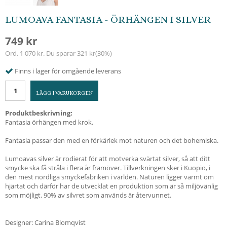
LUMOAVA FANTASIA - ÖRHÄNGEN I SILVER
749 kr
Ord.
1 070 kr
. Du sparar
321 kr
(
30
%)
Finns i lager för omgående leverans
LÄGG I VARUKORGEN
Produktbeskrivning:
Fantasia örhängen med krok.
Fantasia passar den med en förkärlek mot naturen och det bohemiska.
Lumoavas silver är rodierat för att motverka svärtat silver, så att ditt
smycke ska få stråla i flera år framöver. Tillverkningen sker i Kuopio, i
den mest nordliga smyckefabriken i världen. Naturen ligger varmt om
hjärtat och därför har de utvecklat en produktion som är så miljövänlig
som möjligt. 90% av silvret som används är återvunnet.
Designer: Carina Blomqvist