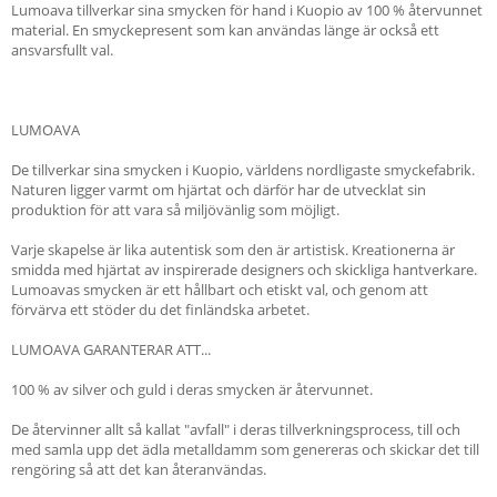
Lumoava tillverkar sina smycken för hand i Kuopio av 100 % återvunnet
material. En smyckepresent som kan användas länge är också ett
ansvarsfullt val.
LUMOAVA
De tillverkar sina smycken i Kuopio, världens nordligaste smyckefabrik.
Naturen ligger varmt om hjärtat och därför har de utvecklat sin
produktion för att vara så miljövänlig som möjligt.
Varje skapelse är lika autentisk som den är artistisk. Kreationerna är
smidda med hjärtat av inspirerade designers och skickliga hantverkare.
Lumoavas smycken är ett hållbart och etiskt val, och genom att
förvärva ett stöder du det finländska arbetet.
LUMOAVA GARANTERAR ATT...
100 % av silver och guld i deras smycken är återvunnet.
De återvinner allt så kallat "avfall" i deras tillverkningsprocess, till och
med samla upp det ädla metalldamm som genereras och skickar det till
rengöring så att det kan återanvändas.