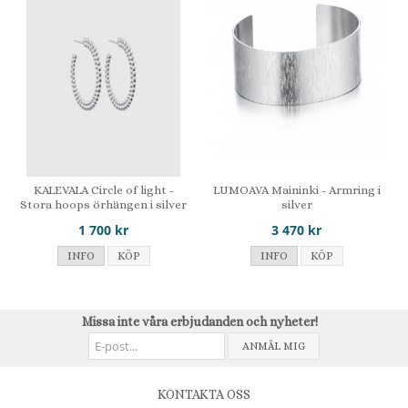
KALEVALA Circle of light -
LUMOAVA Maininki - Armring i
Stora hoops örhängen i silver
silver
1 700 kr
3 470 kr
INFO
KÖP
INFO
KÖP
Missa inte våra erbjudanden och nyheter!
ANMÄL MIG
KONTAKTA OSS