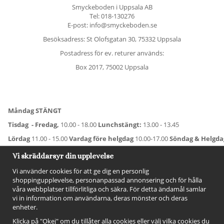
Smyckeboden i Uppsala AB
Tel:
018-130276
E-post: info@smyckeboden.se
Besöksadress: St Olofsgatan 30, 75332 Uppsala
Postadress för ev. returer används:
Box 2017, 75002 Uppsala
Måndag STÄNGT
Tisdag - Fredag,
10.00 - 18.00
Lunchstängt:
13.00 - 13.45
Lördag
11.00 - 15.00
Vardag före helgdag
10.00-17.00
Söndag & Helgd
För avvikande öppettider:
Titta här
.
Vi skräddarsyr din upplevelse
Vi använder cookies för att ge dig en personlig
shoppingupplevelse, personanpassad annonsering och för hålla
våra webbplatser tillförlitliga och säkra. För detta ändamål samlar
vi in information om användarna, deras mönster och deras
enheter.
Klicka på "Okej" om du tillåter alla cookies eller välj vilka cookies du