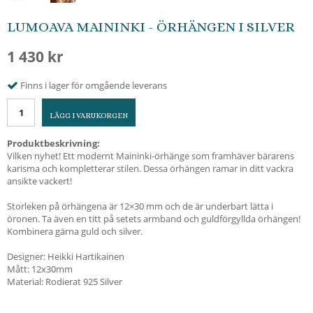
LUMOAVA MAININKI - ÖRHÄNGEN I SILVER
1 430 kr
Finns i lager för omgående leverans
LÄGG I VARUKORGEN
Produktbeskrivning:
Vilken nyhet! Ett modernt Maininki-örhänge som framhäver bärarens
karisma och kompletterar stilen. Dessa örhängen ramar in ditt vackra
ansikte vackert!
Storleken på örhängena är 12×30 mm och de är underbart lätta i
öronen. Ta även en titt på setets armband och guldförgyllda örhängen!
Kombinera gärna guld och silver.
Designer: Heikki Hartikainen
Mått: 12x30mm
Material: Rodierat 925 Silver