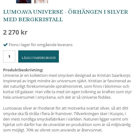
LUMOAVA UNIVERSE - ÖRHÄNGEN I SILVER
MED BERGKRISTALL
2 270 kr
Finns i lager för omgående leverans
LÄGG I VARUKORGEN
Produktbeskrivning:
Universe är en kollektion med smycken designad av Kristian Saarikorpi,
inspirerad av inget mindre än universum självt. Kristian är fascinerad av
det naturligt förekommande spiralmönstret, som finns i blommor och
kottar till galaxer. Han ville ta med sin egen tolkning av kraften som styr
hela universumet i smyckena, och det är så Universe föddes.
Lumoavas silver är rhodierat för att motverka svärtat silver, så att ditt
smycke ska få stråla i flera år framöver. Tillverkningen sker i Kuopio, i
den mest nordliga smyckefabriken i världen. Naturen ligger varmt om
hjärtat och därför har de utvecklat en produktion som är så miljövänlig
som möjligt. 70% av silvret som används är återvunnet.