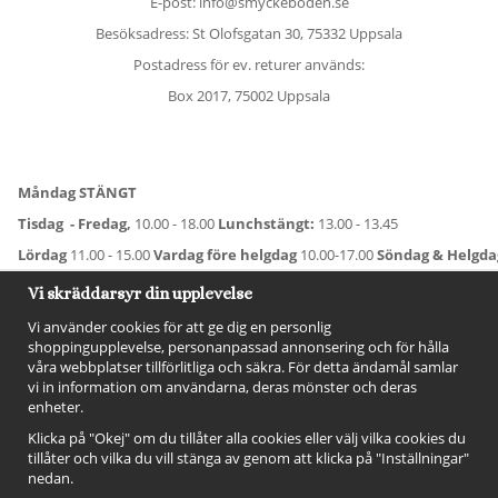
E-post: info@smyckeboden.se
Besöksadress: St Olofsgatan 30, 75332 Uppsala
Postadress för ev. returer används:
Box 2017, 75002 Uppsala
Måndag STÄNGT
Tisdag - Fredag,
10.00 - 18.00
Lunchstängt:
13.00 - 13.45
Lördag
11.00 - 15.00
Vardag före helgdag
10.00-17.00
Söndag & Helgd
För avvikande öppettider:
Titta här
.
Vi skräddarsyr din upplevelse
Vi använder cookies för att ge dig en personlig
shoppingupplevelse, personanpassad annonsering och för hålla
våra webbplatser tillförlitliga och säkra. För detta ändamål samlar
vi in information om användarna, deras mönster och deras
enheter.
Klicka på "Okej" om du tillåter alla cookies eller välj vilka cookies du
tillåter och vilka du vill stänga av genom att klicka på "Inställningar"
nedan.
FÖLJ OSS!