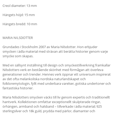
Creol diameter: 13 mm
Hängets höjd: 15 mm
Hängets bredd: 10 mm
MARIA NILSDOTTER
Grundades i Stockholm 2007 av Maria Nilsdotter. Hon erbjuder
smycken i ädla material med strävan att berätta historier genom varje
smycke som skapas.
Med en sällsynt inställning till design och smyckestillverkning framkallar
Nilsdotters verk en bestående skönhet med förmågan att överleva
generationer och trender. Hennes verk öppnar ett universum inspirerat
av det ofta melankoliska nordiska naturlandskapet och
folkloremytologin, fyllt med underbara varelser, gotiska undertoner och
fantastiska historier.
Maria Nilsdotters smycken väcks till liv genom expertis och traditionellt
hantverk. Kollektionen omfattar exceptionellt skulpterade ringar,
örhängen, armband och halsband – tillverkade i ädla material; 925
sterlingsilver och 18k guld, prydda med pärlor, diamanter och