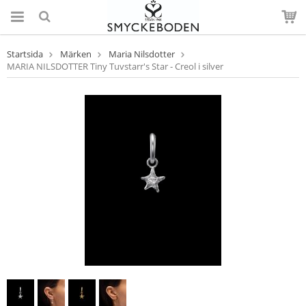
Startsida
Märken
Maria Nilsdotter
MARIA NILSDOTTER Tiny Tuvstarr's Star - Creol i silver