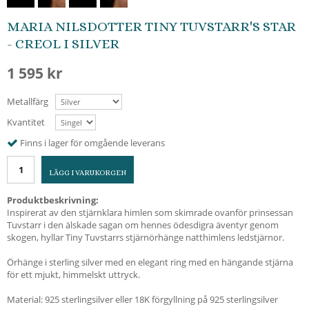
MARIA NILSDOTTER TINY TUVSTARR'S STAR
- CREOL I SILVER
1 595 kr
Metallfärg
Kvantitet
Finns i lager för omgående leverans
LÄGG I VARUKORGEN
Produktbeskrivning:
Inspirerat av den stjärnklara himlen som skimrade ovanför prinsessan
Tuvstarr i den älskade sagan om hennes ödesdigra äventyr genom
skogen, hyllar Tiny Tuvstarrs stjärnörhänge natthimlens ledstjärnor.
Örhänge i sterling silver med en elegant ring med en hängande stjärna
för ett mjukt, himmelskt uttryck.
Material: 925 sterlingsilver eller 18K förgyllning på 925 sterlingsilver