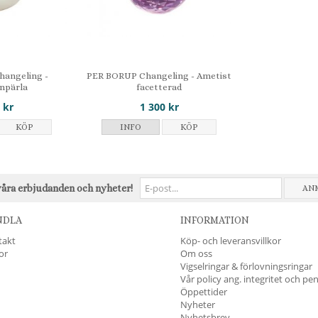
angeling -
PER BORUP Changeling - Ametist
npärla
facetterad
 kr
1 300 kr
KÖP
INFO
KÖP
våra erbjudanden och nyheter!
AN
NDLA
INFORMATION
takt
Köp- och leveransvillkor
kor
Om oss
Vigselringar & förlovningsringar
Vår policy ang. integritet och pe
Öppettider
Nyheter
Nyhetsbrev