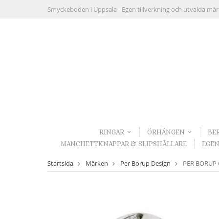
Smyckeboden i Uppsala -
Egen tillverkning och utvalda mä
RINGAR
ÖRHÄNGEN
BE
MANCHETTKNAPPAR & SLIPSHÅLLARE
EGEN
Startsida
Märken
Per Borup Design
PER BORUP Ch