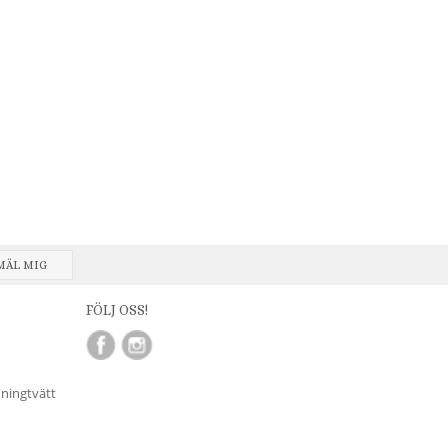
MÄL MIG
FÖLJ OSS!
nningtvätt