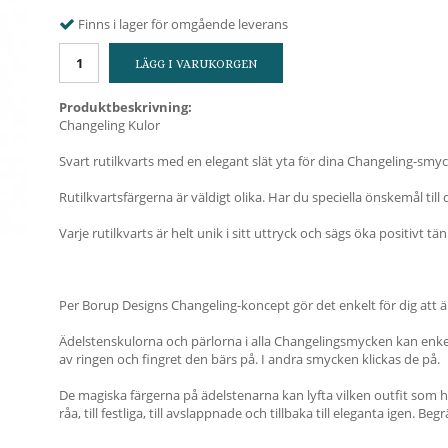
Finns i lager för omgående leverans
LÄGG I VARUKORGEN
Produktbeskrivning:
Changeling Kulor
Svart rutilkvarts med en elegant slät yta för dina Changeling-smy
Rutilkvartsfärgerna är väldigt olika. Har du speciella önskemål till di
Varje rutilkvarts är helt unik i sitt uttryck och sägs öka positivt 
Per Borup Designs Changeling-koncept gör det enkelt för dig att än
Ädelstenskulorna och pärlorna i alla Changelingsmycken kan enkelt 
av ringen och fingret den bärs på. I andra smycken klickas de på.
De magiska färgerna på ädelstenarna kan lyfta vilken outfit som h
råa, till festliga, till avslappnade och tillbaka till eleganta igen. Be