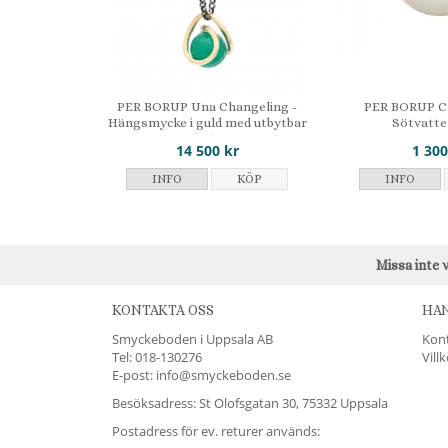
PER BORUP Una Changeling -
PER BORUP Ch
Hängsmycke i guld med utbytbar
Sötvatte
kula
14 500 kr
1 300
INFO
KÖP
INFO
Missa inte 
KONTAKTA OSS
HA
Smyckeboden i Uppsala AB
Kon
Tel:
018-130276
Vill
E-post: info@smyckeboden.se
Besöksadress: St Olofsgatan 30, 75332 Uppsala
Postadress för ev. returer används: