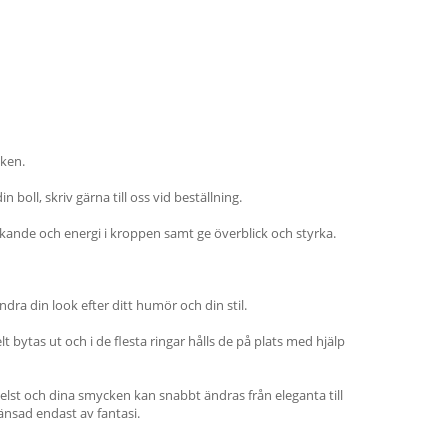
cken.
n boll, skriv gärna till oss vid beställning.
tänkande och energi i kroppen samt ge överblick och styrka.
dra din look efter ditt humör och din stil.
bytas ut och i de flesta ringar hålls de på plats med hjälp
elst och dina smycken kan snabbt ändras från eleganta till
gränsad endast av fantasi.