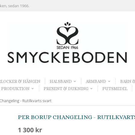
rken, sedan 1966.
RLOCKER & HÄNGEN
HALSBAND
ARMBAND
BARN 
 PRODUKTION
PRESENT & DUKNING
PUTSMEDEL
angeling - Rutilkvarts svart
PER BORUP CHANGELING - RUTILKVART
1 300 kr