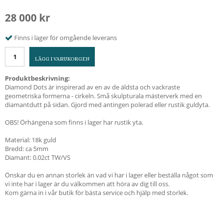
28 000 kr
Finns i lager för omgående leverans
LÄGG I VARUKORGEN
Produktbeskrivning:
Diamond Dots är inspirerad av en av de äldsta och vackraste
geometriska formerna - cirkeln. Små skulpturala mästerverk med en
diamantdutt på sidan. Gjord med antingen polerad eller rustik guldyta.
OBS! Örhängena som finns i lager har rustik yta.
Material: 18k guld
Bredd: ca 5mm
Diamant: 0.02ct TW/VS
Önskar du en annan storlek än vad vi har i lager eller beställa något som
vi inte har i lager är du välkommen att höra av dig till oss.
Kom gärna in i vår butik för bästa service och hjälp med storlek.