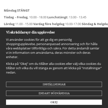
Måndag STÄNGT
Tisdag - Fredag,
10.00 - 18.00
Lunchstängt:
13.00 - 13.45
Lördag
11.00 - 15.00
Vardag före helgdag
10.00-17.00
Söndag & Helgd
För avvikande öppettider:
Titta här
.
Vi skräddarsyr din upplevelse
Vi använder cookies för att ge dig en personlig
shoppingupplevelse, personanpassad annonsering och för hålla
våra webbplatser tillförlitliga och säkra. För detta ändamål samlar
vi in information om användarna, deras mönster och deras
enheter.
Klicka på "Okej" om du tillåter alla cookies eller välj vilka cookies du
tillåter och vilka du vill stänga av genom att klicka på "Inställningar"
nedan.
FÖLJ OSS!
INSTÄLLNINGAR
ENDAST NÖDVÄNDIGA
OKEJ
Drift & produktion:
Wikinggruppen