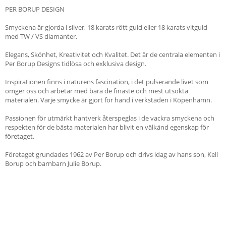
PER BORUP DESIGN
Smyckena är gjorda i silver, 18 karats rött guld eller 18 karats vitguld
med TW / VS diamanter.
Elegans, Skönhet, Kreativitet och Kvalitet. Det är de centrala elementen i
Per Borup Designs tidlösa och exklusiva design.
Inspirationen finns i naturens fascination, i det pulserande livet som
omger oss och arbetar med bara de finaste och mest utsökta
materialen. Varje smycke är gjort för hand i verkstaden i Köpenhamn.
Passionen för utmärkt hantverk återspeglas i de vackra smyckena och
respekten för de bästa materialen har blivit en välkänd egenskap för
företaget.
Företaget grundades 1962 av Per Borup och drivs idag av hans son, Kell
Borup och barnbarn Julie Borup.