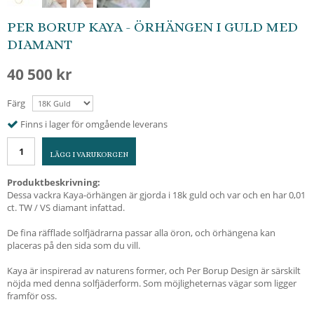
PER BORUP KAYA - ÖRHÄNGEN I GULD MED
DIAMANT
40 500 kr
Färg
Finns i lager för omgående leverans
LÄGG I VARUKORGEN
Produktbeskrivning:
Dessa vackra Kaya-örhängen är gjorda i 18k guld och var och en har 0,01
ct. TW / VS diamant infattad.
De fina räfflade solfjädrarna passar alla öron, och örhängena kan
placeras på den sida som du vill.
Kaya är inspirerad av naturens former, och Per Borup Design är särskilt
nöjda med denna solfjäderform. Som möjligheternas vägar som ligger
framför oss.