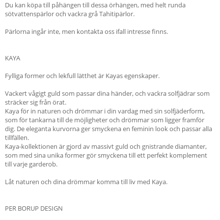
Du kan köpa till påhängen till dessa örhängen, med helt runda
sötvattenspärlor och vackra grå Tahitipärlor.
Pärlorna ingår inte, men kontakta oss ifall intresse finns.
KAYA
Fylliga former och lekfull lätthet är Kayas egenskaper.
Vackert vågigt guld som passar dina händer, och vackra solfjädrar som
sträcker sig från örat.
Kaya för in naturen och drömmar i din vardag med sin solfjäderform,
som för tankarna till de möjligheter och drömmar som ligger framför
dig. De eleganta kurvorna ger smyckena en feminin look och passar alla
tillfällen.
Kaya-kollektionen är gjord av massivt guld och gnistrande diamanter,
som med sina unika former gör smyckena till ett perfekt komplement
till varje garderob.
Låt naturen och dina drömmar komma till liv med Kaya.
PER BORUP DESIGN