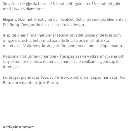
Smyckena är gjorda i silver, 18 karats rött guld eller 18 karats vitguld
med TW / VS diamanter.
Elegans, Skönhet, Kreativitet och Kvalitet. Det är de centrala elementen i
Per Borup Designs tidlösa och exklusiva design.
Inspirationen finns i naturens fascination, i det pulserande livet som
omger oss och arbetar med bara de finaste och mest utsökta
materialen. Varje smycke är gjort för hand i verkstaden i Köpenhamn.
Passionen för utmärkt hantverk återspeglas i de vackra smyckena och
respekten för de bästa materialen har blivit en välkänd egenskap för
företaget.
Företaget grundades 1962 av Per Borup och drivs idag av hans son, Kell
Borup och barnbarn Julie Borup.
Artikelnummer: