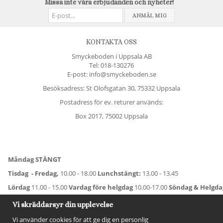
Missa inte våra erbjudanden och nyheter!
ANMÄL MIG
KONTAKTA OSS
Smyckeboden i Uppsala AB
Tel:
018-130276
E-post: info@smyckeboden.se
Besöksadress: St Olofsgatan 30, 75332 Uppsala
Postadress för ev. returer används:
Box 2017, 75002 Uppsala
Måndag STÄNGT
Tisdag - Fredag,
10.00 - 18.00
Lunchstängt:
13.00 - 13.45
Lördag
11.00 - 15.00
Vardag före helgdag
10.00-17.00
Söndag & Helgd
För avvikande öppettider:
Titta här
.
Vi skräddarsyr din upplevelse
Vi använder cookies för att ge dig en personlig