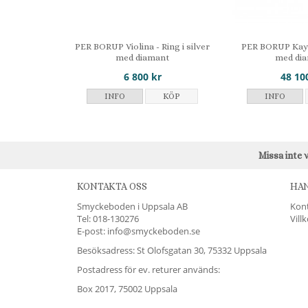
PER BORUP Violina - Ring i silver
PER BORUP Kaya 
med diamant
med di
6 800 kr
48 10
INFO
KÖP
INFO
Missa inte 
KONTAKTA OSS
HA
Smyckeboden i Uppsala AB
Kon
Tel:
018-130276
Vill
E-post: info@smyckeboden.se
Besöksadress: St Olofsgatan 30, 75332 Uppsala
Postadress för ev. returer används:
Box 2017, 75002 Uppsala