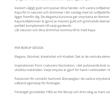
Vackert vågigt guld som passar dina händer, och vackra solfjädrar 
Kaya för in naturen och drömmar i din vardag med sin solfjäderf
ligger framför dig. De eleganta kurvorna ger smyckena en feminin lo
Kaya-kollektionen är gjord av massivt guld och gnistrande diaman
perfekt komplement till varje garderob.
Låt naturen och dina drömmar komma till liv med Kaya.
PER BORUP DESIGN
Elegans, Skönhet, Kreativitet och Kvalitet. Det är de centrala ele
Inspirationen finns i naturens fascination, i det pulserande live
utsökta materialen. Varje smycke är gjort för hand i verkstaden 
Passionen för utmärkt hantverk återspeglas i de vackra smyckena 
välkänd egenskap för företaget.
Företaget grundades 1962 av Per Borup och drivs idag av hans son