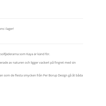
s i lager!
 solfjäderarna som Kaya är känd för.
rerade av naturen och ligger vackert på fingret med sin
kan som de flesta smycken från Per Borup Design gå åt båda