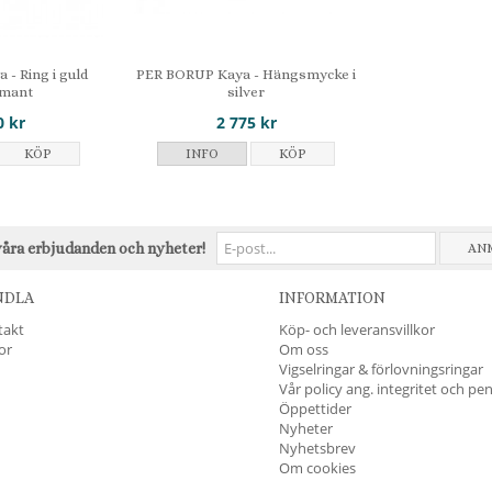
- Ring i guld
PER BORUP Kaya - Hängsmycke i
amant
silver
0 kr
2 775 kr
KÖP
INFO
KÖP
våra erbjudanden och nyheter!
AN
NDLA
INFORMATION
takt
Köp- och leveransvillkor
kor
Om oss
Vigselringar & förlovningsringar
Vår policy ang. integritet och pe
Öppettider
Nyheter
Nyhetsbrev
Om cookies