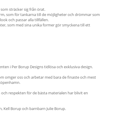
som sträcker sig från örat.
orm, som för tankarna till de möjligheter och drömmar som
ok och passar alla tillfällen.
ter, som med sina unika former gör smyckena till ett
menten i Per Borup Designs tidlösa och exklusiva design.
t som omger oss och arbetar med bara de finaste och mest
i Köpenhamn.
och respekten för de bästa materialen har blivit en
, Kell Borup och barnbarn Julie Borup.