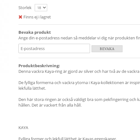
Storlek
Finns ej i lagret
Bevaka produkt
Ange din e-postadress nedan så meddelar vi dig när produkten finn
BEVAKA
Produktbeskrivning:
Denna vackra Kaya-ring är gjord av silver och har två av de vackra
De fylliga formerna och vackra ytorna i Kaya-kollektionen är inspi
lekfulla lätthet.
Den här stora ringen är också väldigt bra som pekfingerring och 
hållen. Det är vackert från alla håll.
KAYA
Fylliga former och lekfull lätthet är Kayas egenskaper.