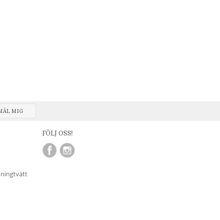
MÄL MIG
FÖLJ OSS!
nningtvätt