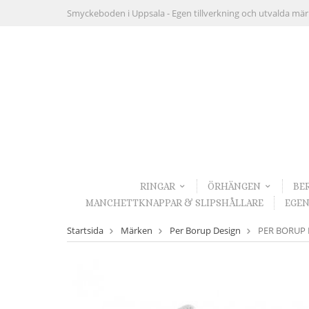
Smyckeboden i Uppsala -
Egen tillverkning och utvalda mä
RINGAR
ÖRHÄNGEN
BE
MANCHETTKNAPPAR & SLIPSHÅLLARE
EGEN
Startsida
Märken
Per Borup Design
PER BORUP Ka