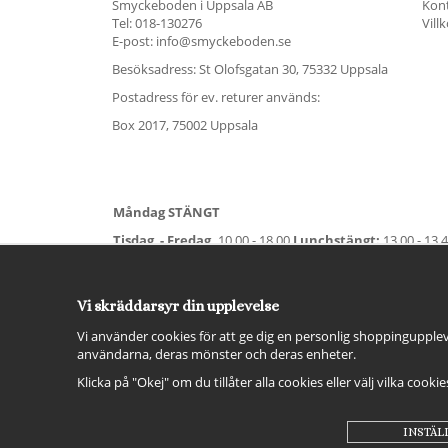
Smyckeboden i Uppsala AB
Kon
Tel:
018-130276
Vill
E-post: info@smyckeboden.se
Besöksadress: St Olofsgatan 30, 75332 Uppsala
Postadress för ev. returer används:
Box 2017, 75002 Uppsala
Måndag STÄNGT
Tisdag - Fredag,
10.00 - 18.00
Lunchstängt:
13.00 - 13.
Lördag
11.00 - 15.00
Vardag före helgdag
10.00-17.00
S
För avvikande öppettider:
Titta här
.
Vi skräddarsyr din upplevelse
Vi använder cookies för att ge dig en personlig shoppingupplev
användarna, deras mönster och deras enheter.
Klicka på "Okej" om du tillåter alla cookies eller välj vilka cooki
INSTÄL