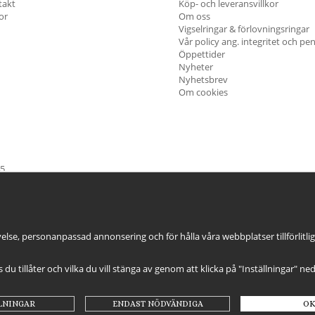
takt
Köp- och leveransvillkor
kor
Om oss
Vigselringar & förlovningsringar
Vår policy ang. integritet och pe
Öppettider
Nyheter
Nyhetsbrev
Om cookies
45
öndag & Helgdagar
STÄNGT
else, personanpassad annonsering och för hålla våra webbplatser tillförlitli
es du tillåter och vilka du vill stänga av genom att klicka på "Inställningar" ne
LNINGAR
ENDAST NÖDVÄNDIGA
OK