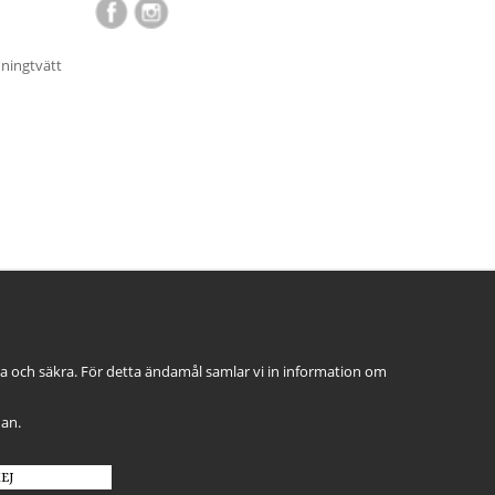
nningtvätt
ga och säkra. För detta ändamål samlar vi in information om
dan.
EJ