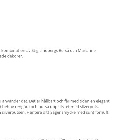
ll kombination av Stig Lindbergs Berså och Marianne
ade dekorer.
du använder det. Det är hållbart och får med tiden en elegant
d behov rengöra och putsa upp silvret med silverputs.
ch silverputsen. Hantera ditt Sägensmycke med sunt förnuft,