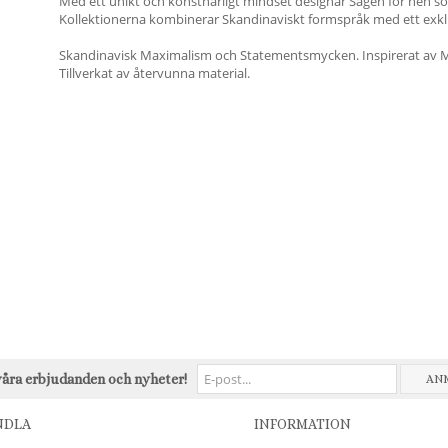
Med ett unikt och konstnärligt mindset designar Sägen för hen som
Kollektionerna kombinerar Skandinaviskt formspråk med ett exklus
Skandinavisk Maximalism och Statementsmycken. Inspirerat av 
Tillverkat av återvunna material.
våra erbjudanden och nyheter!
AN
NDLA
INFORMATION