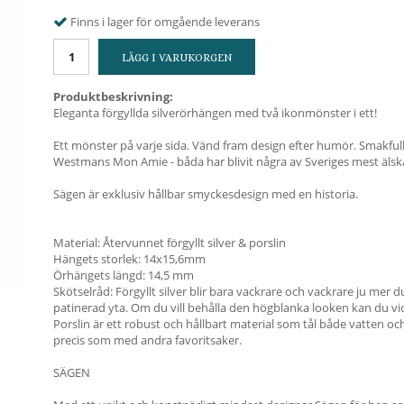
Finns i lager för omgående leverans
LÄGG I VARUKORGEN
Produktbeskrivning:
Eleganta förgyllda silverörhängen med två ikonmönster i ett!
Ett mönster på varje sida. Vänd fram design efter humör. Smakfu
Westmans Mon Amie - båda har blivit några av Sveriges mest älsk
Sägen är exklusiv hållbar smyckesdesign med en historia.
Material: Återvunnet förgyllt silver & porslin
Hängets storlek: 14x15,6mm
Örhängets längd: 14,5 mm
Skötselråd: Förgyllt silver blir bara vackrare och vackrare ju mer 
patinerad yta. Om du vill behålla den högblanka looken kan du vi
Porslin är ett robust och hållbart material som tål både vatten o
precis som med andra favoritsaker.
SÄGEN