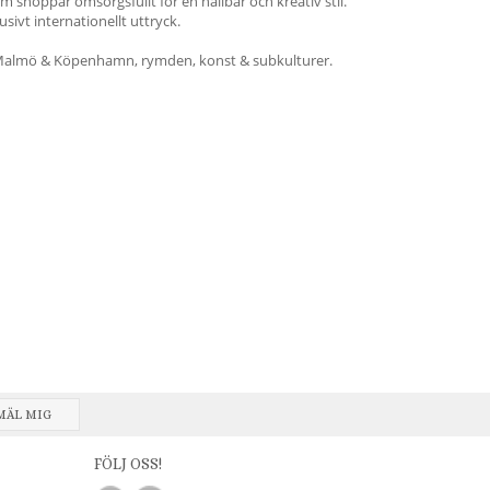
 shoppar omsorgsfullt för en hållbar och kreativ stil.
ivt internationellt uttryck.
Malmö & Köpenhamn, rymden, konst & subkulturer.
MÄL MIG
FÖLJ OSS!