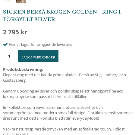
SIGRÉN BERSÅ SKOGEN GOLDEN - RING I
FÖRGYLLT SILVER
2 795 kr
Finns i lager för omgående leverans
LÄGG I VARUKORGEN
Produktbeskrivning:
Elegant ring med det kända gröna bladet - Berså av Stig Lindberg och
Gustavsberg.
Genom upcycling av silver och porslin skapas ett handgjort fine eco
luxury smycke som passar till livets alla tillfällen.
En kollektion som väver samman naturens skönhet och
sommargrönska med modern smakfull design. Fira äkta svensk sommar
året runt med detta ikoniska blad i din everyday-look!
Vackra naturinspirerade smycken med en sofistikerad touch. Tidlöst
och alltid rätt!