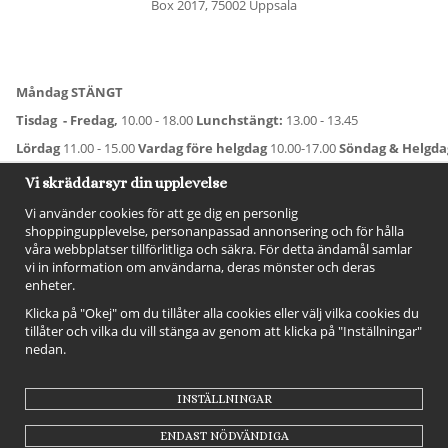
Box 2017, 75002 Uppsala
Måndag STÄNGT
Tisdag - Fredag,
10.00 - 18.00
Lunchstängt:
13.00 - 13.45
Lördag
11.00 - 15.00
Vardag före helgdag
10.00-17.00
Söndag & Helgd
För avvikande öppettider:
Titta här
.
Vi skräddarsyr din upplevelse
Vi använder cookies för att ge dig en personlig
shoppingupplevelse, personanpassad annonsering och för hålla
våra webbplatser tillförlitliga och säkra. För detta ändamål samlar
vi in information om användarna, deras mönster och deras
enheter.
Klicka på "Okej" om du tillåter alla cookies eller välj vilka cookies du
tillåter och vilka du vill stänga av genom att klicka på "Inställningar"
nedan.
FÖLJ OSS!
INSTÄLLNINGAR
ENDAST NÖDVÄNDIGA