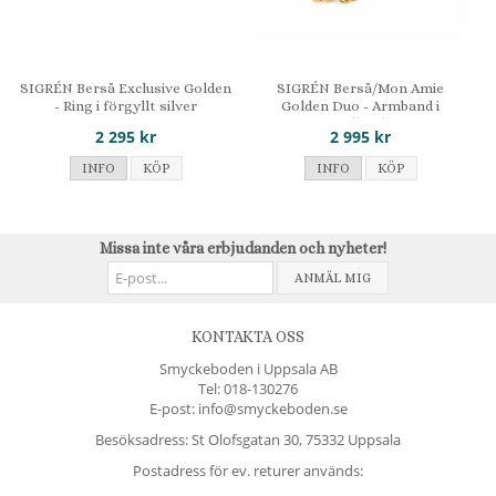
SIGRÉN Berså Exclusive Golden
SIGRÉN Berså/Mon Amie
- Ring i förgyllt silver
Golden Duo - Armband i
förgyllt silver
2 295 kr
2 995 kr
INFO
KÖP
INFO
KÖP
Missa inte våra erbjudanden och nyheter!
ANMÄL MIG
KONTAKTA OSS
Smyckeboden i Uppsala AB
Tel:
018-130276
E-post: info@smyckeboden.se
Besöksadress: St Olofsgatan 30, 75332 Uppsala
Postadress för ev. returer används: