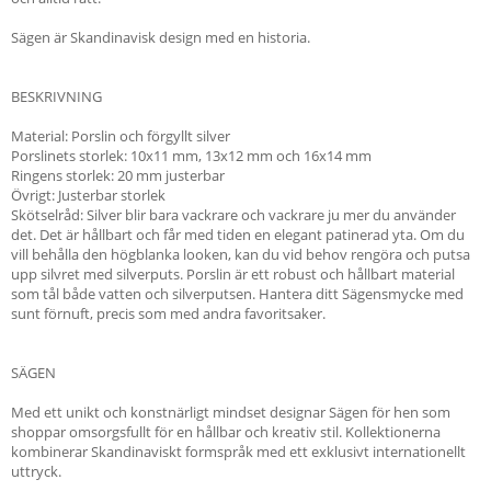
Sägen är Skandinavisk design med en historia.
BESKRIVNING
Material: Porslin och förgyllt silver
Porslinets storlek: 10x11 mm, 13x12 mm och 16x14 mm
Ringens storlek: 20 mm justerbar
Övrigt: Justerbar storlek
Skötselråd: Silver blir bara vackrare och vackrare ju mer du använder
det. Det är hållbart och får med tiden en elegant patinerad yta. Om du
vill behålla den högblanka looken, kan du vid behov rengöra och putsa
upp silvret med silverputs. Porslin är ett robust och hållbart material
som tål både vatten och silverputsen. Hantera ditt Sägensmycke med
sunt förnuft, precis som med andra favoritsaker.
SÄGEN
Med ett unikt och konstnärligt mindset designar Sägen för hen som
shoppar omsorgsfullt för en hållbar och kreativ stil. Kollektionerna
kombinerar Skandinaviskt formspråk med ett exklusivt internationellt
uttryck.