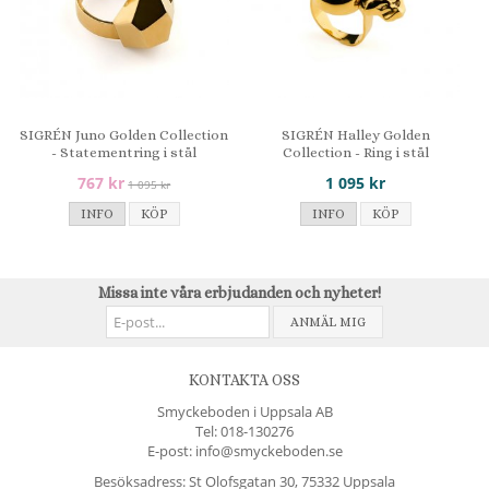
SIGRÉN Juno Golden Collection
SIGRÉN Halley Golden
- Statementring i stål
Collection - Ring i stål
767 kr
1 095 kr
1 095 kr
INFO
KÖP
INFO
KÖP
Missa inte våra erbjudanden och nyheter!
ANMÄL MIG
KONTAKTA OSS
Smyckeboden i Uppsala AB
Tel:
018-130276
E-post: info@smyckeboden.se
Besöksadress: St Olofsgatan 30, 75332 Uppsala