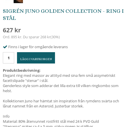
SIGRÉN JUNO GOLDEN COLLECTION - RING I
STÅL
627 kr
Ord.
895 kr
. Du sparar
268 kr
(
30
%)
Finns i lager för omgående leverans
LÄGG I VARUKORGEN
Produktbeskrivning:
Elegant ring med massor av attityd med sina fem små assymetriskt
facettslipade "stenar" i stål.
Genderless style som adderar det lilla extra till vilken ringkombo som
helst.
Kollektionen Juno har hämtat sin inspiration från rymdens svärta och
lånat namnet från en Asteroid. Justerbar storlek.
Info
Material: 80% återvunnet rostfritt stål med 24 k PVD Guld
"Stenarna" mäter ca 4 x 5 mm, själva ringen är ställbar