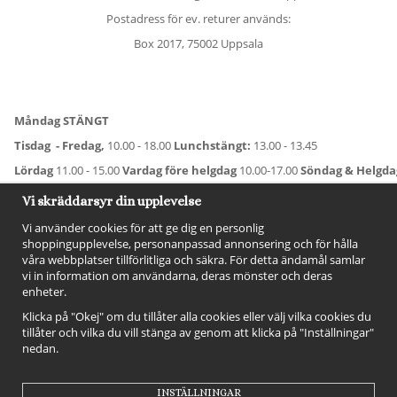
Postadress för ev. returer används:
Box 2017, 75002 Uppsala
Måndag STÄNGT
Tisdag - Fredag,
10.00 - 18.00
Lunchstängt:
13.00 - 13.45
Lördag
11.00 - 15.00
Vardag före helgdag
10.00-17.00
Söndag & Helgd
För avvikande öppettider:
Titta här
.
Vi skräddarsyr din upplevelse
Vi använder cookies för att ge dig en personlig
shoppingupplevelse, personanpassad annonsering och för hålla
våra webbplatser tillförlitliga och säkra. För detta ändamål samlar
vi in information om användarna, deras mönster och deras
enheter.
Klicka på "Okej" om du tillåter alla cookies eller välj vilka cookies du
tillåter och vilka du vill stänga av genom att klicka på "Inställningar"
nedan.
FÖLJ OSS!
INSTÄLLNINGAR