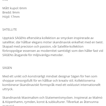
Mått kupol: 6mm
Bredd: 9mm
Höjd: 17mm
SATELLITE
Upptäck SÄGENs eftersökta kollektion av smycken inspirerade av
satelliter, där hållbar elegans möter skandinavisk enkelhet med en twist.
Skapad med precision och passion, vår Satellite-kollektion
förkroppsligar essensen av modernitet samtidigt som den håller fast vid
SÄGENs åtagande för miljövänliga metoder.
SÄGEN
Med ett unikt och konstnärligt mindset designar Sägen för hen som
shoppar omsorgsfullt för en hållbar och kreativ stil. Kollektionerna
kombinerar Skandinaviskt formspråk med ett exklusivt internationellt
uttryck.
Skandinavisk Maximalism och Statementsmycken. Inspirerat av Malmö
& Köpenhamn, rymden, konst & subkulturer. Tillverkat av återvunna
material.