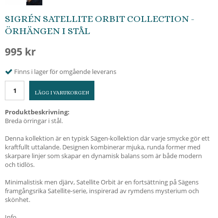
SIGRÉN SATELLITE ORBIT COLLECTION -
ÖRHÄNGEN I STÅL
995 kr
Finns i lager för omgående leverans
LÄGG I VARUKORGEN
Produktbeskrivning:
Breda örringar i stål.
Denna kollektion är en typisk Sägen-kollektion där varje smycke gör ett
kraftfullt uttalande. Designen kombinerar mjuka, runda former med
skarpare linjer som skapar en dynamisk balans som är både modern
och tidlös.
Minimalistisk men djärv, Satellite Orbit är en fortsättning på Sägens
framgångsrika Satellite-serie, inspirerad av rymdens mysterium och
skönhet.
Info