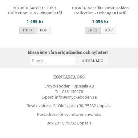
SIGRÉN Satellite Orbit
SIGRÉN Satellite Orbit Golden
Collection Duo - Ringar i stål
Collection - Örhängen i stål
1 495 kr
1 095 kr
INFO
KÖP
INFO
KÖP
Missa inte våra erbjudanden och nyheter!
ANMÄL MIG
KONTAKTA OSS
Smyckeboden i Uppsala AB
Tel:
018-130276
E-post: info@smyckeboden.se
Besöksadress: St Olofsgatan 30, 75332 Uppsala
Postadress för ev. returer används:
Box 2017, 75002 Uppsala