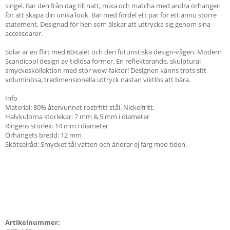
singel. Bär den från dag till natt, mixa och matcha med andra örhängen
för att skapa din unika look. Bär med fördel ett par för ett ännu större
statement. Designad för hen som älskar att uttrycka sig genom sina
accessoarer.
Solar är en flirt med 60-talet och den futuristiska design-vågen. Modern
Scandicool design av tidlösa former. En reflekterande, skulptural
smyckeskollektion med stor wow-faktor! Designen känns trots sitt
voluminösa, tredimensionella uttryck nästan viktlös att bära.
Info
Material: 80% återvunnet rostrfitt stål. Nickelfritt.
Halvkulorna storlekar: 7 mm & 5 mm i diameter
Ringens storlek: 14 mm i diameter
Örhängets bredd: 12 mm
Skötselråd: Smycket tål vatten och ändrar ej färg med tiden.
Artikelnummer: