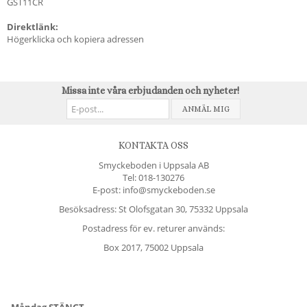
GST11CR
Direktlänk:
Högerklicka och kopiera adressen
Missa inte våra erbjudanden och nyheter!
ANMÄL MIG
KONTAKTA OSS
Smyckeboden i Uppsala AB
Tel:
018-130276
E-post: info@smyckeboden.se
Besöksadress: St Olofsgatan 30, 75332 Uppsala
Postadress för ev. returer används:
Box 2017, 75002 Uppsala
Måndag STÄNGT