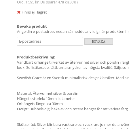
Ord.
1 595 kr
. Du sparar
478 kr
(
30
%)
Finns ej i lagret
Bevaka produkt
Ange din e-postadress nedan så meddelar vi dig när produkten finn
BEVAKA
Produktbeskrivning:
Vändbart örhänge tillverkat av återvunnet silver och porslin i fä
look. Sofistikerade, lättburna smycken av högsta kvalité. Säljs som
Swedish Grace är en Svensk minimalistisk designklassiker. Med sin
Material: Återvunnet silver & porslin
Hängets storlek: 10mm i diameter
Örhängets längd: ca 30mm
Övrigt: Dubbelsidig, haka av och rotera hänget för att variera färg.
Skötselråd: Silver blir bara vackrare och vackrare ju mer du använ