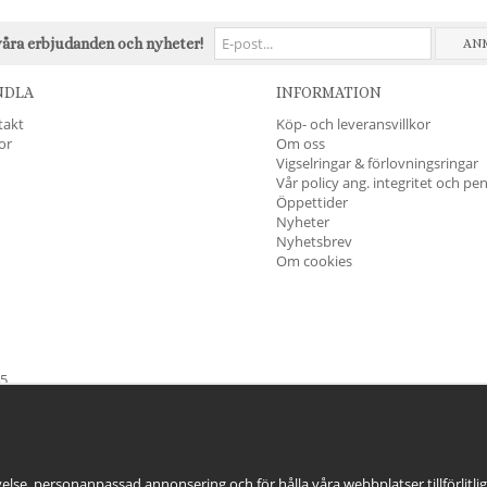
våra erbjudanden och nyheter!
AN
NDLA
INFORMATION
takt
Köp- och leveransvillkor
kor
Om oss
Vigselringar & förlovningsringar
Vår policy ang. integritet och pe
Öppettider
Nyheter
Nyhetsbrev
Om cookies
45
öndag & Helgdagar
STÄNGT
else, personanpassad annonsering och för hålla våra webbplatser tillförlitli