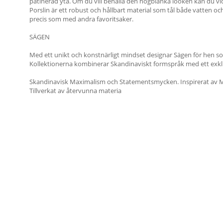
patinerad yta. Om du vill behålla den högblanka looken kan du vi
Porslin är ett robust och hållbart material som tål både vatten o
precis som med andra favoritsaker.
SÄGEN
Med ett unikt och konstnärligt mindset designar Sägen för hen som
Kollektionerna kombinerar Skandinaviskt formspråk med ett exklus
Skandinavisk Maximalism och Statementsmycken. Inspirerat av 
Tillverkat av återvunna materia