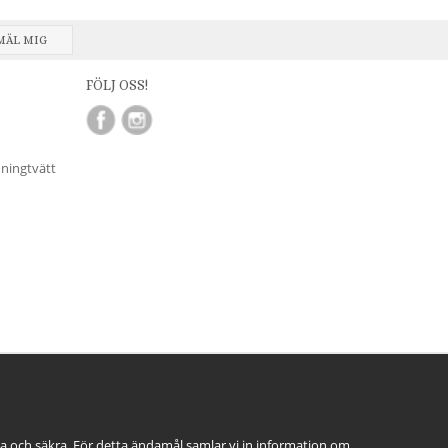
MÄL MIG
FÖLJ OSS!
nningtvätt
ga och säkra. För detta ändamål samlar vi in information om