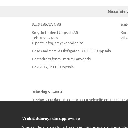
Missa inte 
KONTAKTA OSS
HA
Smyckeboden i Uppsala AB
Kon
Tel:
018-130276
Vill
E-post: info@smyckeboden.se
Besöksadress: St Olofsgatan 30, 75332 Uppsala
Postadress för ev. returer används:
Box 2017, 75002 Uppsala
Måndag STÄNGT
Tisdag - Fredag,
10.00 - 18.00
Lunchstängt:
13.00 - 13.
Lördag
11.00 - 15.00
Vardag före helgdag
10.00-17.00
S
För avvikande öppettider:
Titta här
.
Vi skräddarsyr din upplevelse
Vi använder cookies för att ge dig en personlig shoppingupplev