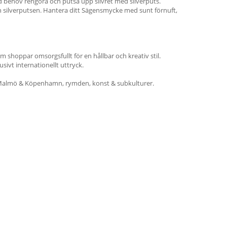
d behov rengöra och putsa upp silvret med silverputs.
ch silverputsen. Hantera ditt Sägensmycke med sunt förnuft,
 shoppar omsorgsfullt för en hållbar och kreativ stil.
ivt internationellt uttryck.
Malmö & Köpenhamn, rymden, konst & subkulturer.