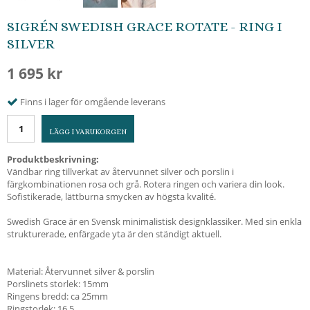
SIGRÉN SWEDISH GRACE ROTATE - RING I
SILVER
1 695 kr
Finns i lager för omgående leverans
LÄGG I VARUKORGEN
Produktbeskrivning:
Vändbar ring tillverkat av återvunnet silver och porslin i
färgkombinationen rosa och grå. Rotera ringen och variera din look.
Sofistikerade, lättburna smycken av högsta kvalité.
Swedish Grace är en Svensk minimalistisk designklassiker. Med sin enkla
strukturerade, enfärgade yta är den ständigt aktuell.
Material: Återvunnet silver & porslin
Porslinets storlek: 15mm
Ringens bredd: ca 25mm
Ringstorlek: 16,5