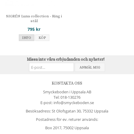
SIGRÉN Luna collection - Ring i
stål
795 kr
INFO
KÖP
Missa inte våra erbjudanden och nyheter!
ANMÄL MIG
KONTAKTA OSS
Smyckeboden i Uppsala AB
Tel:
018-130276
E-post: info@smyckeboden.se
Besöksadress: St Olofsgatan 30, 75332 Uppsala
Postadress för ev. returer används:
Box 2017, 75002 Uppsala