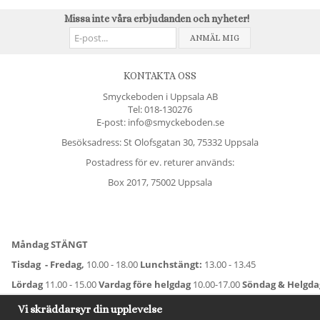
Missa inte våra erbjudanden och nyheter!
ANMÄL MIG
KONTAKTA OSS
Smyckeboden i Uppsala AB
Tel:
018-130276
E-post: info@smyckeboden.se
Besöksadress: St Olofsgatan 30, 75332 Uppsala
Postadress för ev. returer används:
Box 2017, 75002 Uppsala
Måndag STÄNGT
Tisdag - Fredag,
10.00 - 18.00
Lunchstängt:
13.00 - 13.45
Lördag
11.00 - 15.00
Vardag före helgdag
10.00-17.00
Söndag & Helgd
För avvikande öppettider:
Titta här
.
Vi skräddarsyr din upplevelse