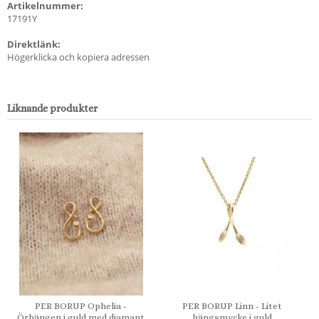
Artikelnummer:
17191Y
Direktlänk:
Högerklicka och kopiera adressen
Liknande produkter
PER BORUP Ophelia -
PER BORUP Linn - Litet
Örhängen i guld med diamant
hängsmycke i guld