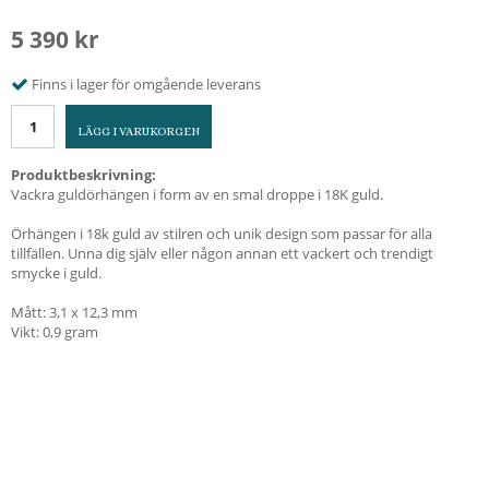
5 390 kr
Finns i lager för omgående leverans
LÄGG I VARUKORGEN
Produktbeskrivning:
Vackra guldörhängen i form av en smal droppe i 18K guld.
Örhängen i 18k guld av stilren och unik design som passar för alla
tillfällen. Unna dig själv eller någon annan ett vackert och trendigt
smycke i guld.
Mått: 3,1 x 12,3 mm
Vikt: 0,9 gram