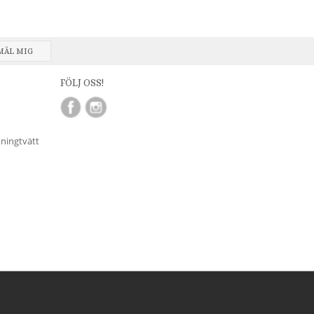
MÄL MIG
FÖLJ OSS!
nningtvätt