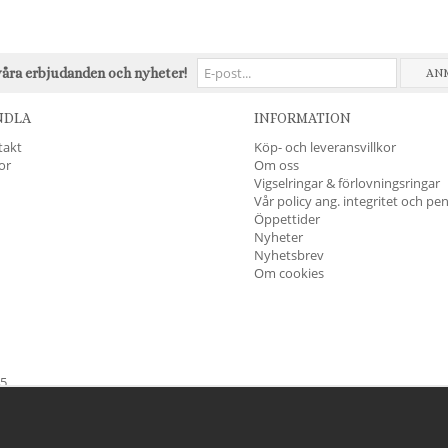
våra erbjudanden och nyheter!
AN
NDLA
INFORMATION
takt
Köp- och leveransvillkor
kor
Om oss
Vigselringar & förlovningsringar
Vår policy ang. integritet och pe
Öppettider
Nyheter
Nyhetsbrev
Om cookies
45
öndag & Helgdagar
STÄNGT