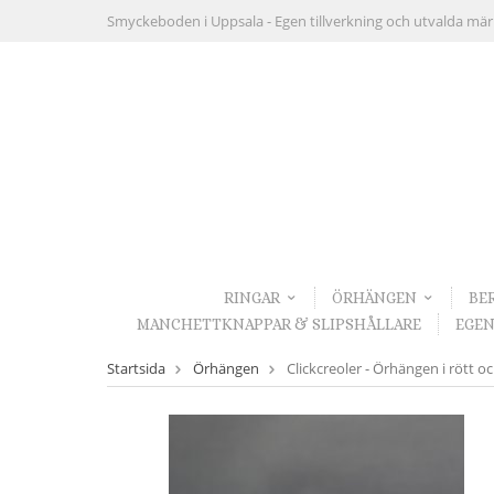
Smyckeboden i Uppsala -
Egen tillverkning och utvalda mä
RINGAR
ÖRHÄNGEN
BE
MANCHETTKNAPPAR & SLIPSHÅLLARE
EGEN
Startsida
Örhängen
Clickcreoler - Örhängen i rött oc