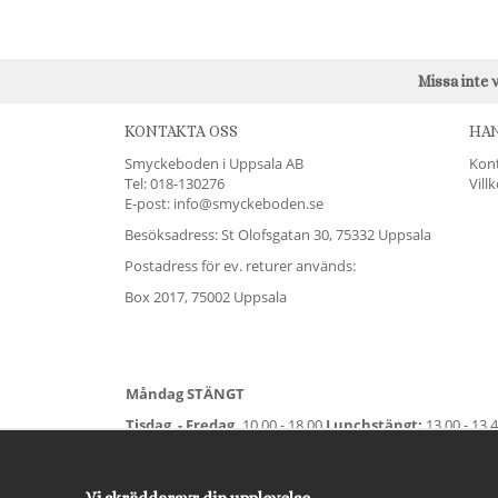
Missa inte 
KONTAKTA OSS
HA
Smyckeboden i Uppsala AB
Kon
Tel:
018-130276
Vill
E-post: info@smyckeboden.se
Besöksadress: St Olofsgatan 30, 75332 Uppsala
Postadress för ev. returer används:
Box 2017, 75002 Uppsala
Måndag STÄNGT
Tisdag - Fredag,
10.00 - 18.00
Lunchstängt:
13.00 - 13.
Lördag
11.00 - 15.00
Vardag före helgdag
10.00-17.00
S
För avvikande öppettider:
Titta här
.
Vi skräddarsyr din upplevelse