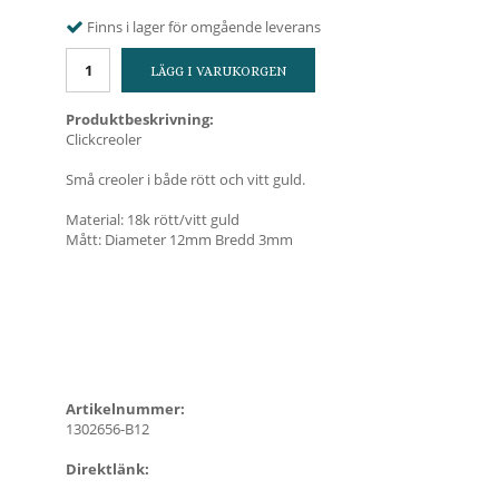
Finns i lager för omgående leverans
LÄGG I VARUKORGEN
Produktbeskrivning:
Clickcreoler
Små creoler i både rött och vitt guld.
Material: 18k rött/vitt guld
Mått: Diameter 12mm Bredd 3mm
Artikelnummer:
1302656-B12
Direktlänk: