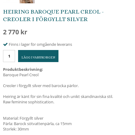
HEIRING BAROQUE PEARL CREOL -
CREOLER I FÖRGYLLT SILVER
2 770 kr
Finns i lager för omgående leverans
LÄGG I VARUKORGEN
Produktbeskrivning:
Baroque Pearl Creol
Creoler i förgyllt silver med barocka pärlor.
Heiring är känt för sin fina kvalité och unikt skandinaviska stil.
Raw feminine sophistication.
Material: Förgyllt silver
Pärla: Barock sötvattenpärla, ca 15mm
Storlek: 30mm