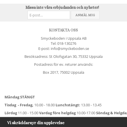
Missa inte våra erbjudanden och nyheter!
ANMÄL MIG
KONTAKTA OSS
Smyckeboden i Uppsala AB
Tel:
018-130276
E-post: info@smyckeboden.se
Besöksadress: St Olofsgatan 30, 75332 Uppsala
Postadress för ev. returer används:
Box 2017, 75002 Uppsala
Måndag STÄNGT
Tisdag - Fredag,
10.00 - 18.00
Lunchstängt:
13.00 - 13.45
Lördag
11.00 - 15.00
Vardag före helgdag
10.00-17.00
Söndag & Helgd
För avvikande öppettider:
Titta här
.
Vi skräddarsyr din upplevelse