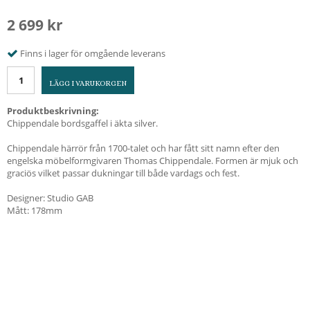
2 699 kr
Finns i lager för omgående leverans
LÄGG I VARUKORGEN
Produktbeskrivning:
Chippendale bordsgaffel i äkta silver.
Chippendale härrör från 1700-talet och har fått sitt namn efter den
engelska möbelformgivaren Thomas Chippendale. Formen är mjuk och
graciös vilket passar dukningar till både vardags och fest.
Designer: Studio GAB
Mått: 178mm