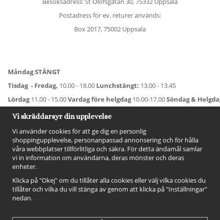
Besöksadress: St Olofsgatan 30, 75332 Uppsala
Postadress för ev. returer används:
Box 2017, 75002 Uppsala
Måndag STÄNGT
Tisdag - Fredag,
10.00 - 18.00
Lunchstängt:
13.00 - 13.45
Lördag
11.00 - 15.00
Vardag före helgdag
10.00-17.00
Söndag & Helgd
För avvikande öppettider:
Titta här
.
Vi skräddarsyr din upplevelse
Vi använder cookies för att ge dig en personlig
shoppingupplevelse, personanpassad annonsering och för hålla
våra webbplatser tillförlitliga och säkra. För detta ändamål samlar
vi in information om användarna, deras mönster och deras
enheter.
Klicka på "Okej" om du tillåter alla cookies eller välj vilka cookies du
tillåter och vilka du vill stänga av genom att klicka på "Inställningar"
nedan.
FÖLJ OSS!