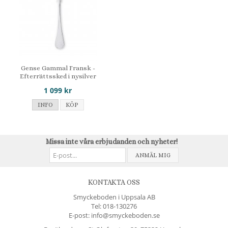
Gense Gammal Fransk -
Efterrättssked i nysilver
1 099 kr
INFO
KÖP
Missa inte våra erbjudanden och nyheter!
ANMÄL MIG
KONTAKTA OSS
Smyckeboden i Uppsala AB
Tel:
018-130276
E-post: info@smyckeboden.se