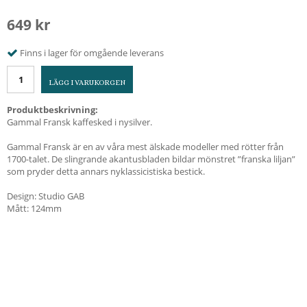
649 kr
Finns i lager för omgående leverans
LÄGG I VARUKORGEN
Produktbeskrivning:
Gammal Fransk kaffesked i nysilver.
Gammal Fransk är en av våra mest älskade modeller med rötter från
1700-talet. De slingrande akantusbladen bildar mönstret ”franska liljan”
som pryder detta annars nyklassicistiska bestick.
Design: Studio GAB
Mått: 124mm